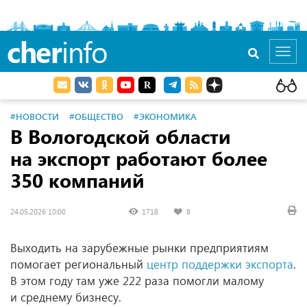
cher
info
Toggl
navig
#НОВОСТИ
#ОБЩЕСТВО
#ЭКОНОМИКА
В Вологодской области
на экспорт работают более
350 компаний
24.05.2026 10:00
1718
8
Выходить на зарубежные рынки предприятиям
помогает региональный
центр поддержки экспорта
.
В этом году там уже 222 раза помогли малому
и среднему бизнесу.