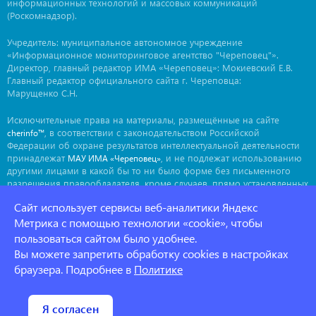
информационных технологий и массовых коммуникаций
(Роскомнадзор).
Учредитель: муниципальное автономное учреждение
«Информационное мониторинговое агентство "Череповец"».
Директор, главный редактор ИМА «Череповец»: Мокиевский Е.В.
Главный редактор официального сайта г. Череповца:
Марущенко С.Н.
Исключительные права на материалы, размещённые на сайте
, в соответствии с законодательством Российской
cherinfo™
Федерации об охране результатов интеллектуальной деятельности
принадлежат
, и не подлежат использованию
МАУ ИМА «Череповец»
другими лицами в какой бы то ни было форме без письменного
разрешения правообладателя, кроме случаев, прямо установленных
законодательством РФ. Приобретение исключительных прав:
Сайт использует сервисы веб-аналитики Яндекс
. Мнение авторов может не совпадать с мнением
ima@cherinfo.ru
Метрика с помощью технологии «cookie», чтобы
редакции.
пользоваться сайтом было удобнее.
При использовании материалов сайта
обязательной
cherinfo™
Вы можете запретить обработку cookies в настройках
является прямая, открытая для индексации гиперссылка на
страницу, с которой материал заимствован. Гиперссылка должна
браузера. Подробнее в
Политике
размещаться непосредственно в тексте, воспроизводящем
оригинальный материал
, до или после цитируемого блока.
cherinfo™
Политика конфеденциальности