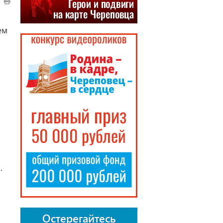
ем
.
Остерегайтесь