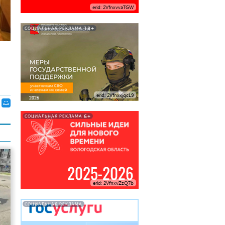
erid: 2VfnxvvaTGW
18+
СОЦИАЛЬНАЯ РЕКЛАМА
erid: 2VfnxxjqcL9
6+
СОЦИАЛЬНАЯ РЕКЛАМА
erid: 2VfnxvZzQ7b
СОЦИАЛЬНАЯ РЕКЛАМА
17