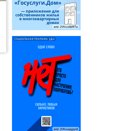
erid: 2Vfnxw8dR7w
16+
СОЦИАЛЬНАЯ РЕКЛАМА
erid: 2Vfnxwpgqn8