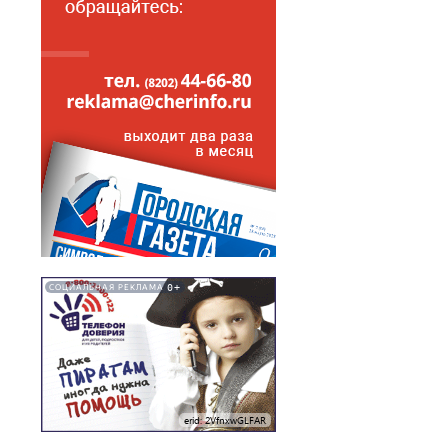
0+
СОЦИАЛЬНАЯ РЕКЛАМА
erid: 2VfnxwGLFAR