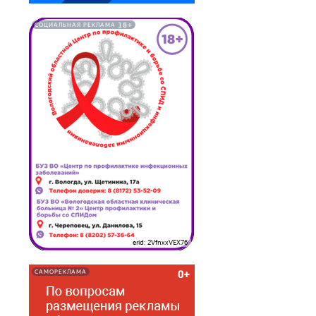
18+
СОЦИАЛЬНАЯ РЕКЛАМА
erid: 2VfnxxVEX76
САМОРЕКЛАМА