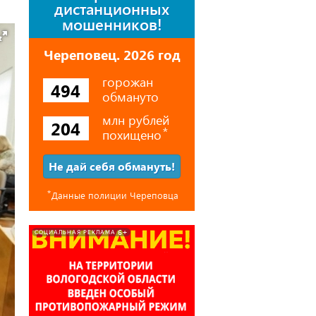
дистанционных
мошенников!
Череповец. 2026 год
горожан
494
обмануто
млн рублей
204
похищено
⃰
Не дай себя обмануть!
⃰
Данные полиции Череповца
6+
СОЦИАЛЬНАЯ РЕКЛАМА