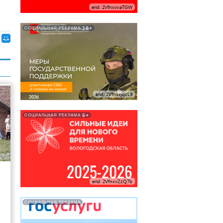
erid: 2VfnxvvaTGW
18+
СОЦИАЛЬНАЯ РЕКЛАМА
erid: 2VfnxxjqcL9
6+
СОЦИАЛЬНАЯ РЕКЛАМА
6
erid: 2VfnxvZzQ7b
СОЦИАЛЬНАЯ РЕКЛАМА