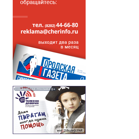
0+
СОЦИАЛЬНАЯ РЕКЛАМА
erid: 2VfnxwGLFAR