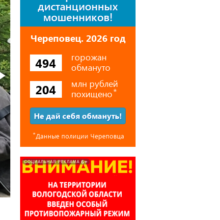
дистанционных
мошенников!
Череповец. 2026 год
горожан
494
обмануто
млн рублей
204
похищено
⃰
Не дай себя обмануть!
⃰
Данные полиции Череповца
6+
СОЦИАЛЬНАЯ РЕКЛАМА