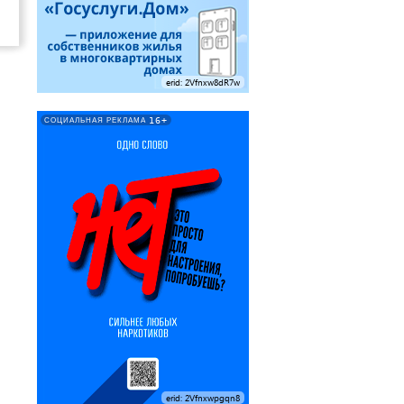
erid: 2Vfnxw8dR7w
16+
СОЦИАЛЬНАЯ РЕКЛАМА
erid: 2Vfnxwpgqn8