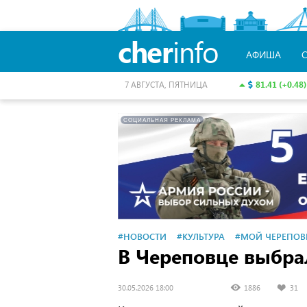
cher
info
АФИША
81.41 (+0.48)
7 АВГУСТА, ПЯТНИЦА
СОЦИАЛЬНАЯ РЕКЛАМА
#НОВОСТИ
#КУЛЬТУРА
#МОЙ ЧЕРЕПОВ
В Череповце выбра
30.05.2026 18:00
1886
31