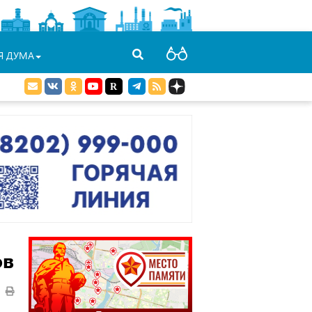
Я ДУМА
ов