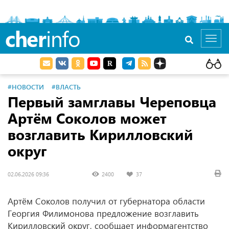
cher
info
Toggl
navig
#НОВОСТИ
#ВЛАСТЬ
Первый замглавы Череповца
Артём Соколов может
возглавить Кирилловский
округ
02.06.2026 09:36
2400
37
Артём Соколов получил от губернатора области
Георгия Филимонова предложение возглавить
Кирилловский округ, сообщает информагентство