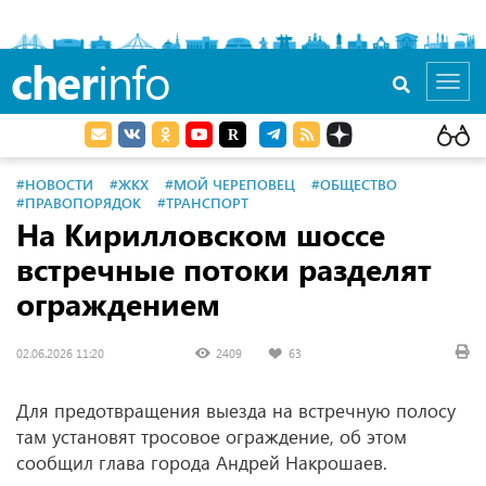
cher
info
Toggl
navig
#НОВОСТИ
#ЖКХ
#МОЙ ЧЕРЕПОВЕЦ
#ОБЩЕСТВО
#ПРАВОПОРЯДОК
#ТРАНСПОРТ
На Кирилловском шоссе
встречные потоки разделят
ограждением
02.06.2026 11:20
2409
63
Для предотвращения выезда на встречную полосу
там установят тросовое ограждение, об этом
сообщил глава города Андрей Накрошаев.