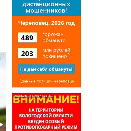
дистанционных
мошенников!
Череповец. 2026 год
горожан
489
обмануто
млн рублей
203
похищено
⃰
Не дай себя обмануть!
⃰
Данные полиции Череповца
6+
СОЦИАЛЬНАЯ РЕКЛАМА