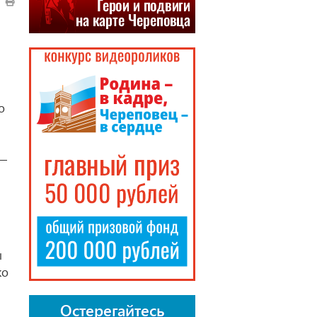
о
 —
ы
ко
Остерегайтесь