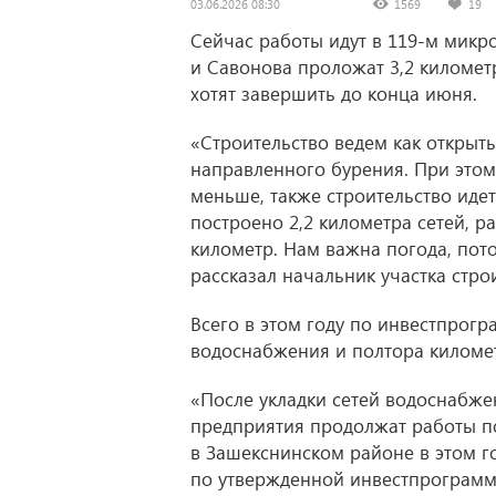
03.06.2026 08:30
1569
19
Сейчас работы идут в 119-м микр
и Савонова проложат 3,2 километ
хотят завершить до конца июня.
«Строительство ведем как открыт
направленного бурения. При этом
меньше, также строительство иде
построено 2,2 километра сетей, р
километр. Нам важна погода, пот
рассказал начальник участка стро
Всего в этом году по инвестпрог
водоснабжения и полтора киломе
«После укладки сетей водоснабже
предприятия продолжат работы по
в Зашекснинском районе в этом г
по утвержденной инвестпрограмм