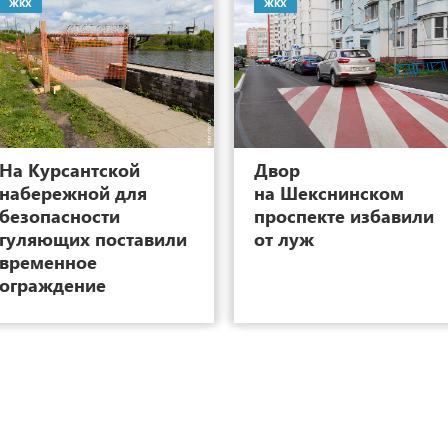
ЖКХ
ЖКХ
8
На Курсантской
Двор
набережной для
на Шекснинском
безопасности
проспекте избавили
гуляющих поставили
от луж
временное
ограждение