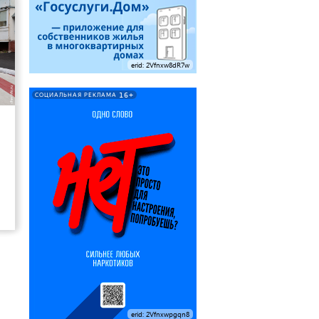
erid: 2Vfnxw8dR7w
16+
СОЦИАЛЬНАЯ РЕКЛАМА
14
erid: 2Vfnxwpgqn8