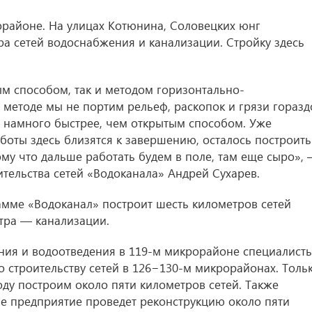
орайоне. На улицах Котюнина, Соловецких юнг
ра сетей водоснабжения и канализации. Стройку здесь
ым способом, так и методом горизонтально-
 методе мы не портим рельеф, раскопок и грязи горазд
т намного быстрее, чем открытым способом. Уже
аботы здесь близятся к завершению, осталось построить
ому что дальше работать будем в поле, там еще сыро»,
ительства сетей «Водоканала» Андрей Сухарев.
рамме «Водоканал» построит шесть километров сетей
тра — канализации.
ния и водоотведения в 119-м микрорайоне специалист
 строительству сетей в 126−130-м микрорайонах. Толь
оду построим около пяти километров сетей. Также
е предприятие проведет реконструкцию около пяти