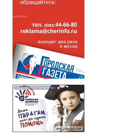
0+
СОЦИАЛЬНАЯ РЕКЛАМА
erid: 2VfnxwGLFAR