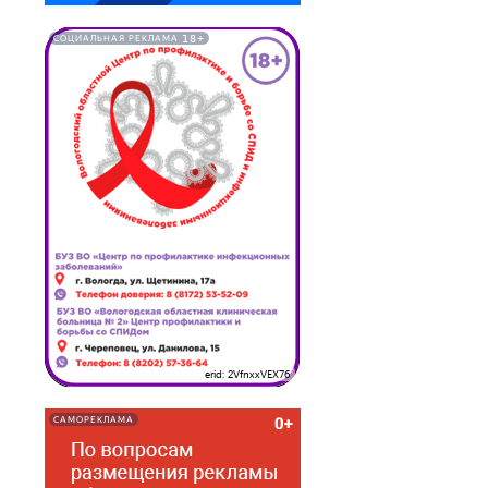
18+
СОЦИАЛЬНАЯ РЕКЛАМА
erid: 2VfnxxVEX76
САМОРЕКЛАМА