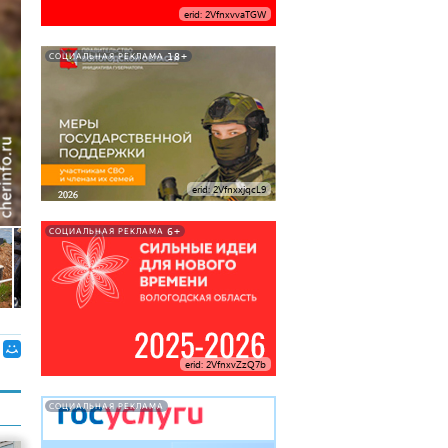
erid: 2VfnxvvaTGW
18+
СОЦИАЛЬНАЯ РЕКЛАМА
erid: 2VfnxxjqcL9
6+
СОЦИАЛЬНАЯ РЕКЛАМА
erid: 2VfnxvZzQ7b
СОЦИАЛЬНАЯ РЕКЛАМА