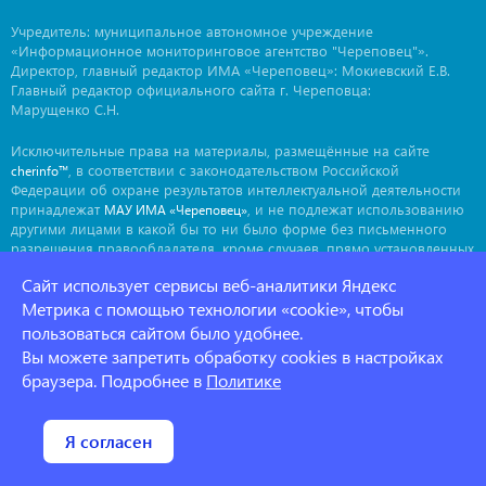
Учредитель: муниципальное автономное учреждение
«Информационное мониторинговое агентство "Череповец"».
Директор, главный редактор ИМА «Череповец»: Мокиевский Е.В.
Главный редактор официального сайта г. Череповца:
Марущенко С.Н.
Исключительные права на материалы, размещённые на сайте
, в соответствии с законодательством Российской
cherinfo™
Федерации об охране результатов интеллектуальной деятельности
принадлежат
, и не подлежат использованию
МАУ ИМА «Череповец»
другими лицами в какой бы то ни было форме без письменного
разрешения правообладателя, кроме случаев, прямо установленных
законодательством РФ. Приобретение исключительных прав:
Сайт использует сервисы веб-аналитики Яндекс
. Мнение авторов может не совпадать с мнением
ima@cherinfo.ru
Метрика с помощью технологии «cookie», чтобы
редакции.
пользоваться сайтом было удобнее.
При использовании материалов сайта
обязательной
cherinfo™
Вы можете запретить обработку cookies в настройках
является прямая, открытая для индексации гиперссылка на
страницу, с которой материал заимствован. Гиперссылка должна
браузера. Подробнее в
Политике
размещаться непосредственно в тексте, воспроизводящем
оригинальный материал
, до или после цитируемого блока.
cherinfo™
Политика конфеденциальности