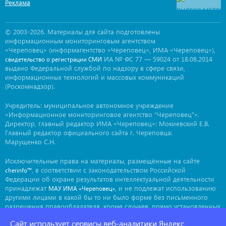
Реклама
© 2003-2026. Материалы для сайта подготовлены
информационным мониторинговым агентством
«Череповец» (информагентство «Череповец», ИМА «Череповец»),
ИА № ФС 77 — 59024 от 18.08.2014
свидетельство о регистрации СМИ
выдано Федеральной службой по надзору в сфере связи,
информационных технологий и массовых коммуникаций
(Роскомнадзор).
Учредитель: муниципальное автономное учреждение
«Информационное мониторинговое агентство "Череповец"».
Директор, главный редактор ИМА «Череповец»: Мокиевский Е.В.
Главный редактор официального сайта г. Череповца:
Марущенко С.Н.
Исключительные права на материалы, размещённые на сайте
, в соответствии с законодательством Российской
cherinfo™
Федерации об охране результатов интеллектуальной деятельности
принадлежат
, и не подлежат использованию
МАУ ИМА «Череповец»
другими лицами в какой бы то ни было форме без письменного
разрешения правообладателя, кроме случаев, прямо установленных
законодательством РФ. Приобретение исключительных прав:
Сайт использует сервисы веб-аналитики Яндекс
. Мнение авторов может не совпадать с мнением
ima@cherinfo.ru