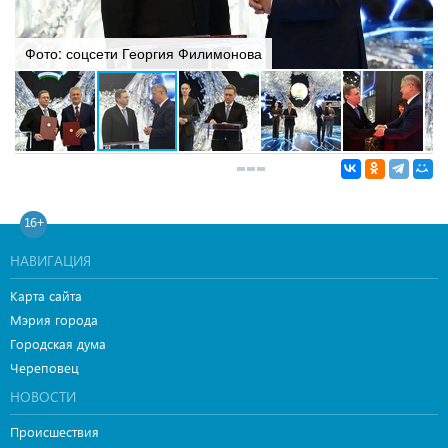
Фото: соцсети Георгия Филимонова
16+
НАВИГАЦИЯ
Карта сайта
Мэрия города
Городская дума
Череповец
НОВОСТИ
Происшествия