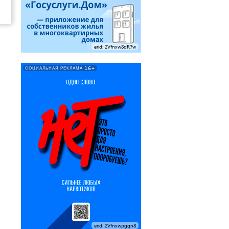
erid: 2Vfnxw8dR7w
16+
СОЦИАЛЬНАЯ РЕКЛАМА
erid: 2Vfnxwpgqn8