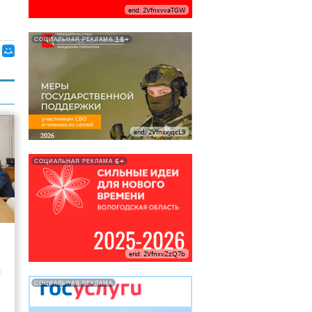
erid: 2VfnxvvaTGW
18+
СОЦИАЛЬНАЯ РЕКЛАМА
erid: 2VfnxxjqcL9
6+
СОЦИАЛЬНАЯ РЕКЛАМА
7
erid: 2VfnxvZzQ7b
и
СОЦИАЛЬНАЯ РЕКЛАМА