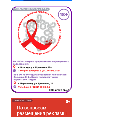
18+
СОЦИАЛЬНАЯ РЕКЛАМА
erid: 2VfnxxVEX76
САМОРЕКЛАМА