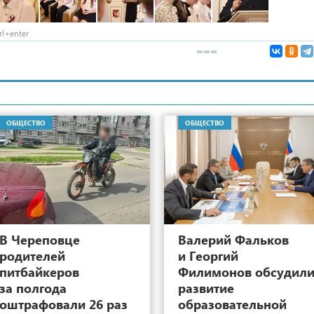
l+enter
ОБЩЕСТВО
ОБЩЕСТВО
10
В Череповце
Валерий Фальков
родителей
и Георгий
питбайкеров
Филимонов обсудил
за полгода
развитие
оштрафовали 26 раз
образовательной