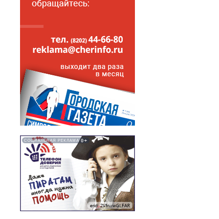
0+
СОЦИАЛЬНАЯ РЕКЛАМА
erid: 2VfnxwGLFAR