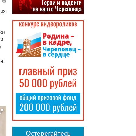
ых
ки
ли
м
н.
Остерегайтесь