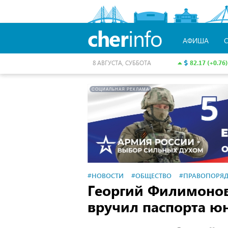
cher
info
АФИША
82.17 (+0.76)
8 АВГУСТА, СУББОТА
СОЦИАЛЬНАЯ РЕКЛАМА
#НОВОСТИ
#ОБЩЕСТВО
#ПРАВОПОРЯ
Георгий Филимонов
вручил паспорта 