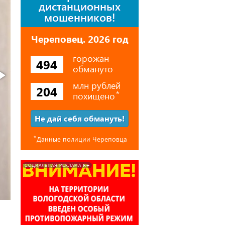
дистанционных
мошенников!
Череповец. 2026 год
горожан
494
обмануто
млн рублей
204
похищено
⃰
Не дай себя обмануть!
⃰
Данные полиции Череповца
6+
СОЦИАЛЬНАЯ РЕКЛАМА