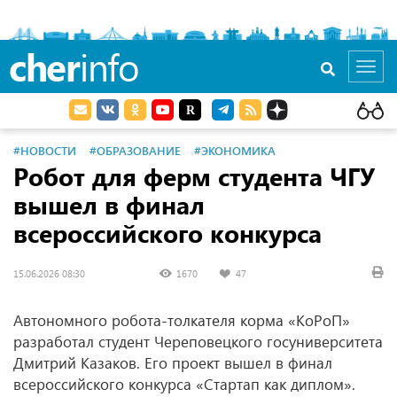
cher
info
Toggl
navig
#НОВОСТИ
#ОБРАЗОВАНИЕ
#ЭКОНОМИКА
Робот для ферм студента ЧГУ
вышел в финал
всероссийского конкурса
15.06.2026 08:30
1670
47
Автономного робота-толкателя корма «КоРоП»
разработал студент Череповецкого госуниверситета
Дмитрий Казаков. Его проект вышел в финал
всероссийского конкурса «Стартап как диплом».