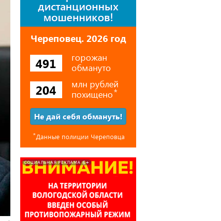
дистанционных
мошенников!
Череповец. 2026 год
горожан
491
обмануто
млн рублей
204
похищено
⃰
Не дай себя обмануть!
⃰
Данные полиции Череповца
6+
СОЦИАЛЬНАЯ РЕКЛАМА