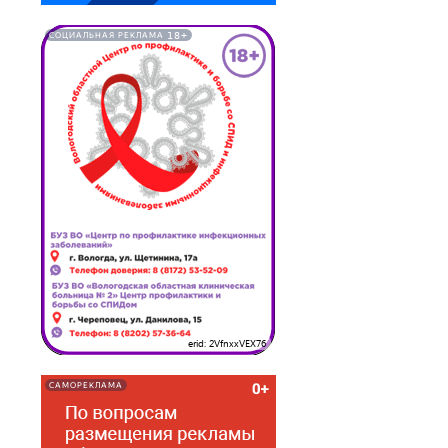
18+
СОЦИАЛЬНАЯ РЕКЛАМА
erid: 2VfnxxVEX76
САМОРЕКЛАМА