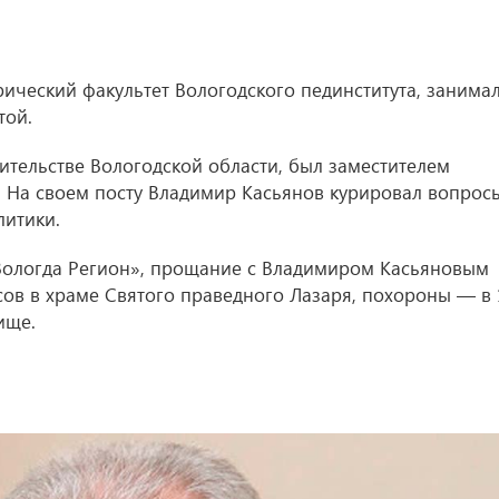
ический факультет Вологодского пединститута, занима
той.
вительстве Вологодской области, был заместителем
. На своем посту Владимир Касьянов курировал вопрос
итики.
Вологда Регион», прощание с Владимиром Касьяновым
сов в храме Святого праведного Лазаря, похороны — в 
ище.