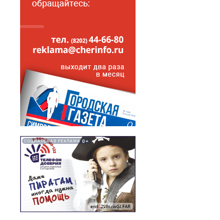
0+
СОЦИАЛЬНАЯ РЕКЛАМА
erid: 2VfnxwGLFAR