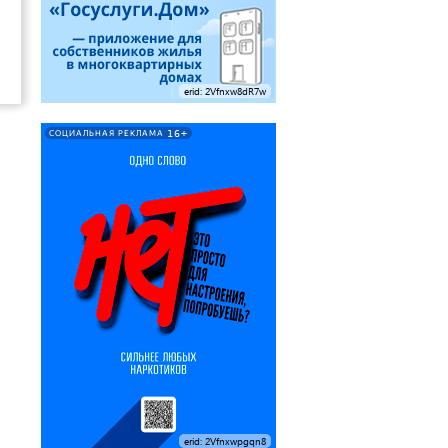
erid: 2Vfnxw8dR7w
16+
СОЦИАЛЬНАЯ РЕКЛАМА
erid: 2Vfnxwpgqn8