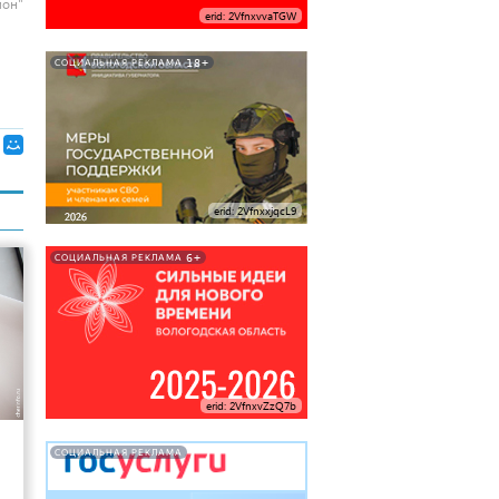
ион"
erid: 2VfnxvvaTGW
18+
СОЦИАЛЬНАЯ РЕКЛАМА
erid: 2VfnxxjqcL9
6+
СОЦИАЛЬНАЯ РЕКЛАМА
erid: 2VfnxvZzQ7b
5
СОЦИАЛЬНАЯ РЕКЛАМА