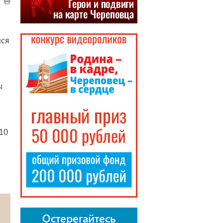
лся
ы
10
Остерегайтесь