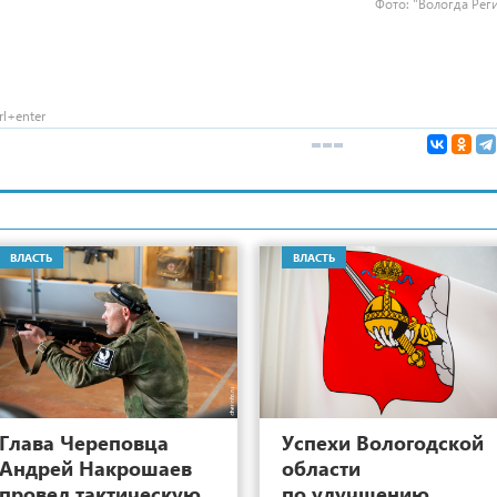
Фото: "Вологда Рег
l+enter
ВЛАСТЬ
ВЛАСТЬ
10
Глава Череповца
Успехи Вологодской
Андрей Накрошаев
области
провел тактическую
по улучшению