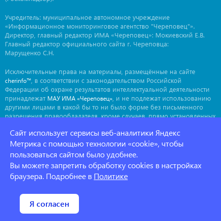
Учредитель: муниципальное автономное учреждение
«Информационное мониторинговое агентство "Череповец"».
Директор, главный редактор ИМА «Череповец»: Мокиевский Е.В.
Главный редактор официального сайта г. Череповца:
Марущенко С.Н.
Исключительные права на материалы, размещённые на сайте
, в соответствии с законодательством Российской
cherinfo™
Федерации об охране результатов интеллектуальной деятельности
принадлежат
, и не подлежат использованию
МАУ ИМА «Череповец»
другими лицами в какой бы то ни было форме без письменного
разрешения правообладателя, кроме случаев, прямо установленных
законодательством РФ. Приобретение исключительных прав:
Сайт использует сервисы веб-аналитики Яндекс
. Мнение авторов может не совпадать с мнением
ima@cherinfo.ru
редакции.
Метрика с помощью технологии «cookie», чтобы
пользоваться сайтом было удобнее.
При использовании материалов сайта
обязательной
cherinfo™
Вы можете запретить обработку cookies в настройках
является прямая, открытая для индексации гиперссылка на
страницу, с которой материал заимствован. Гиперссылка должна
браузера. Подробнее в
Политике
размещаться непосредственно в тексте, воспроизводящем
оригинальный материал
, до или после цитируемого блока.
cherinfo™
Политика конфеденциальности