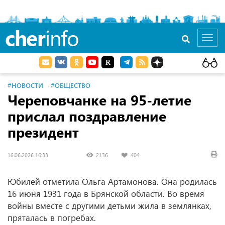
cher
info
Toggl
navig
#НОВОСТИ
#ОБЩЕСТВО
Череповчанке на 95-летие
прислал поздравление
президент
16.06.2026 16:33
2136
404
Юбилей отметила Ольга Артамонова. Она родилась
16 июня 1931 года в Брянской области. Во время
войны вместе с другими детьми жила в землянках,
пряталась в погребах.