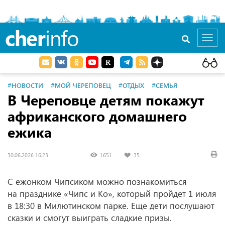
cher
info
Toggl
navig
#НОВОСТИ
#МОЙ ЧЕРЕПОВЕЦ
#ОТДЫХ
#СЕМЬЯ
В Череповце детям покажут
африканского домашнего
ежика
30.06.2026 16:23
1651
35
С ежонком Чипсиком можно познакомиться
на празднике «Чипс и Ко», который пройдет 1 июля
в 18:30 в Милютинском парке. Еще дети послушают
сказки и смогут выиграть сладкие призы.