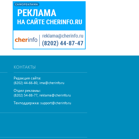
САМОРЕКЛАМА
КОНТАКТЫ
Редакция сайта:
,
(8202) 44-66-80
ima@cherinfo.ru
Отдел рекламы:
,
(8202) 54-88-77
reklama@cherinfo.ru
Техподдержка:
support@cherinfo.ru