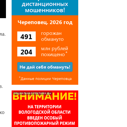
дистанционных
мошенников!
Череповец. 2026 год
горожан
ла.
491
обмануто
млн рублей
204
похищено
⃰
Не дай себя обмануть!
⃰
Данные полиции Череповца
в.
6+
СОЦИАЛЬНАЯ РЕКЛАМА
ко