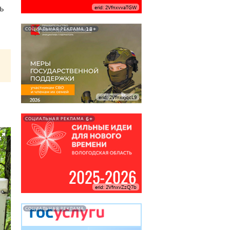
ь
erid: 2VfnxvvaTGW
18+
СОЦИАЛЬНАЯ РЕКЛАМА
erid: 2VfnxxjqcL9
6+
СОЦИАЛЬНАЯ РЕКЛАМА
erid: 2VfnxvZzQ7b
СОЦИАЛЬНАЯ РЕКЛАМА