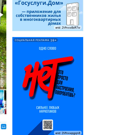
erid: 2Vfnxw8dR7w
16+
СОЦИАЛЬНАЯ РЕКЛАМА
erid: 2Vfnxwpgqn8