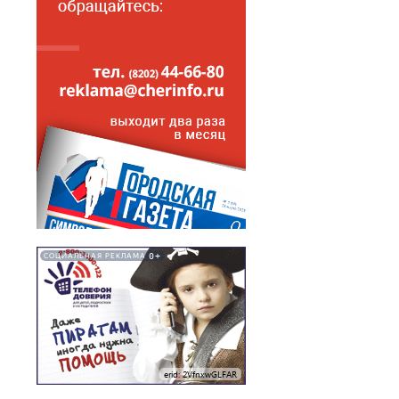
0+
СОЦИАЛЬНАЯ РЕКЛАМА
erid: 2VfnxwGLFAR