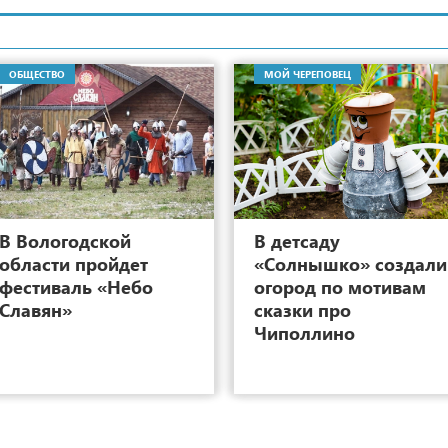
ОБЩЕСТВО
МОЙ ЧЕРЕПОВЕЦ
4
В Вологодской
В детсаду
области пройдет
«Солнышко» создали
фестиваль «Небо
огород по мотивам
Славян»
сказки про
Чиполлино