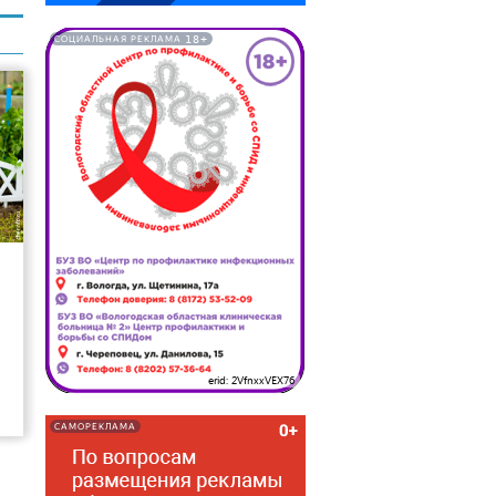
18+
СОЦИАЛЬНАЯ РЕКЛАМА
20
erid: 2VfnxxVEX76
САМОРЕКЛАМА