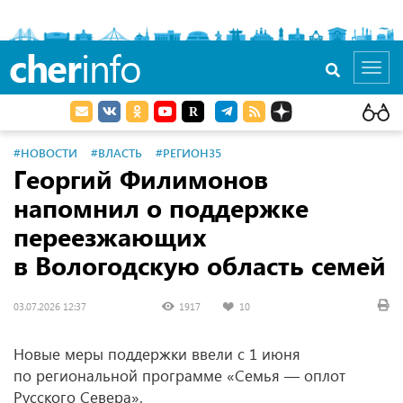
cher
info
Toggl
navig
#НОВОСТИ
#ВЛАСТЬ
#РЕГИОН35
Георгий Филимонов
напомнил о поддержке
переезжающих
в Вологодскую область семей
03.07.2026 12:37
1917
10
Новые меры поддержки ввели с 1 июня
по региональной программе «Семья — оплот
Русского Севера».