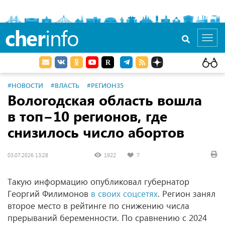
cher
info
Toggl
navig
#НОВОСТИ
#ВЛАСТЬ
#РЕГИОН35
Вологодская область вошла
в топ−10 регионов, где
снизилось число абортов
03.07.2026 13:28
1922
7
Такую информацию опубликовал губернатор
Георгий Филимонов
в своих соцсетях
. Регион занял
второе место в рейтинге по снижению числа
прерываний беременности. По сравнению с 2024