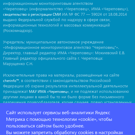
информационным мониторинговым агентством
«Череповец» (информагентство «Череповец», ИМА «Череповец»),
ИА № ФС 77 — 59024 от 18.08.2014
свидетельство о регистрации СМИ
выдано Федеральной службой по надзору в сфере связи,
информационных технологий и массовых коммуникаций
(Роскомнадзор).
Учредитель: муниципальное автономное учреждение
«Информационное мониторинговое агентство "Череповец"».
Директор, главный редактор ИМА «Череповец»: Мокиевский Е.В.
Главный редактор официального сайта г. Череповца:
Марущенко С.Н.
Исключительные права на материалы, размещённые на сайте
, в соответствии с законодательством Российской
cherinfo™
Федерации об охране результатов интеллектуальной деятельности
принадлежат
, и не подлежат использованию
МАУ ИМА «Череповец»
другими лицами в какой бы то ни было форме без письменного
разрешения правообладателя, кроме случаев, прямо установленных
законодательством РФ. Приобретение исключительных прав:
Сайт использует сервисы веб-аналитики Яндекс
. Мнение авторов может не совпадать с мнением
ima@cherinfo.ru
редакции.
Метрика с помощью технологии «cookie», чтобы
пользоваться сайтом было удобнее.
При использовании материалов сайта
обязательной
cherinfo™
Вы можете запретить обработку cookies в настройках
является прямая, открытая для индексации гиперссылка на