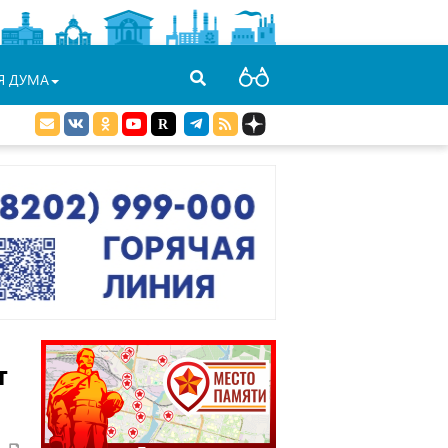
Я ДУМА
т