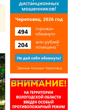
дистанционных
мошенников!
Череповец. 2026 год
горожан
494
обмануто
млн рублей
204
похищено
⃰
Не дай себя обмануть!
⃰
Данные полиции Череповца
6+
СОЦИАЛЬНАЯ РЕКЛАМА