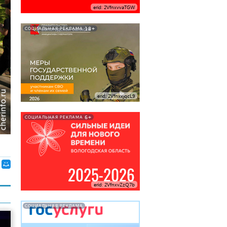
erid: 2VfnxvvaTGW
18+
СОЦИАЛЬНАЯ РЕКЛАМА
erid: 2VfnxxjqcL9
6+
СОЦИАЛЬНАЯ РЕКЛАМА
erid: 2VfnxvZzQ7b
СОЦИАЛЬНАЯ РЕКЛАМА