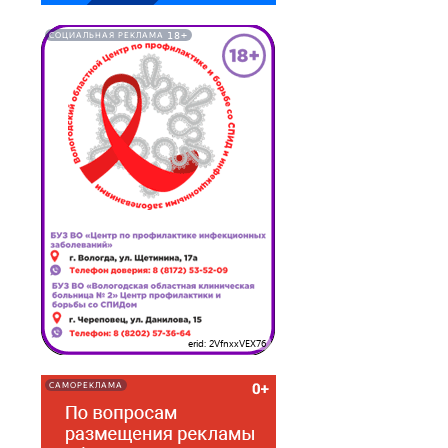
18+
СОЦИАЛЬНАЯ РЕКЛАМА
erid: 2VfnxxVEX76
САМОРЕКЛАМА