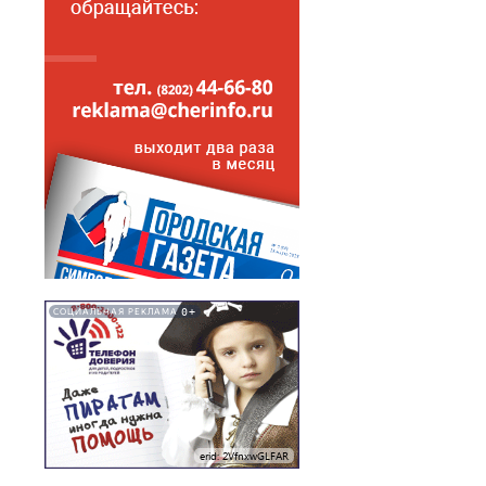
0+
СОЦИАЛЬНАЯ РЕКЛАМА
erid: 2VfnxwGLFAR