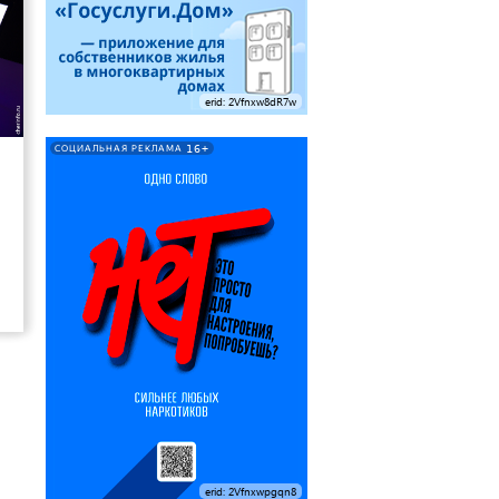
erid: 2Vfnxw8dR7w
7
16+
СОЦИАЛЬНАЯ РЕКЛАМА
erid: 2Vfnxwpgqn8