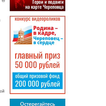
и
ной
Остерегайтесь