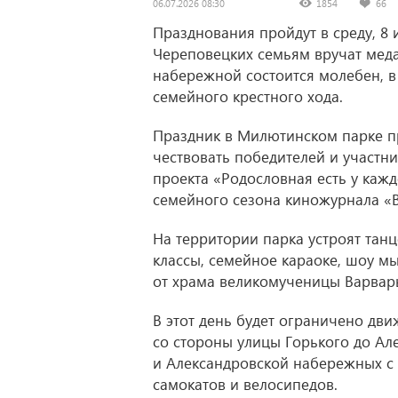
06.07.2026 08:30
1854
66
Празднования пройдут в среду, 8 
Череповецких семьям вручат меда
набережной состоится молебен, в
семейного крестного хода.
Праздник в Милютинском парке про
чествовать победителей и участн
проекта «Родословная есть у каж
семейного сезона киножурнала «Вс
На территории парка устроят танц
классы, семейное караоке, шоу м
от храма великомученицы Варвары
В этот день будет ограничено дв
со стороны улицы Горького до Ал
и Александровской набережных с 
самокатов и велосипедов.