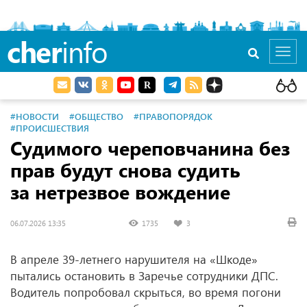
cher
info
Toggl
navig
#НОВОСТИ
#ОБЩЕСТВО
#ПРАВОПОРЯДОК
#ПРОИСШЕСТВИЯ
Судимого череповчанина без
прав будут снова судить
за нетрезвое вождение
06.07.2026 13:35
1735
3
В апреле 39-летнего нарушителя на «Шкоде»
пытались остановить в Заречье сотрудники ДПС.
Водитель попробовал скрыться, во время погони