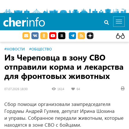
cher
info
Toggl
navig
#НОВОСТИ
#ОБЩЕСТВО
Из Череповца в зону СВО
отправили корма и лекарства
для фронтовых животных
07.07.2026 18:30
1614
64
Сбор помощи организовали зампредседателя
Гордумы Андрей Гуляев, депутат Ирина Шохина
и управы. Собранное передали животным, которые
находятся в зоне СВО с бойцами.