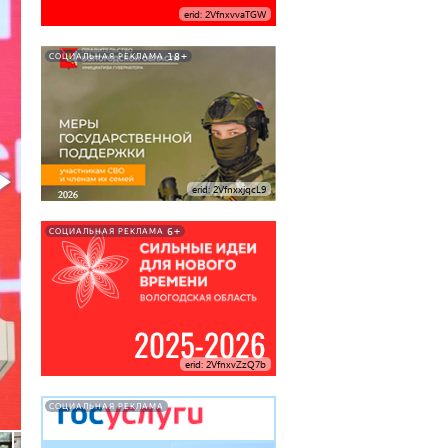
erid: 2VfnxvvaTGW
18+
СОЦИАЛЬНАЯ РЕКЛАМА
erid: 2VfnxxjqcL9
6+
СОЦИАЛЬНАЯ РЕКЛАМА
erid: 2VfnxvZzQ7b
СОЦИАЛЬНАЯ РЕКЛАМА