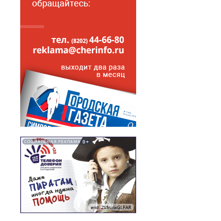
0+
СОЦИАЛЬНАЯ РЕКЛАМА
erid: 2VfnxwGLFAR