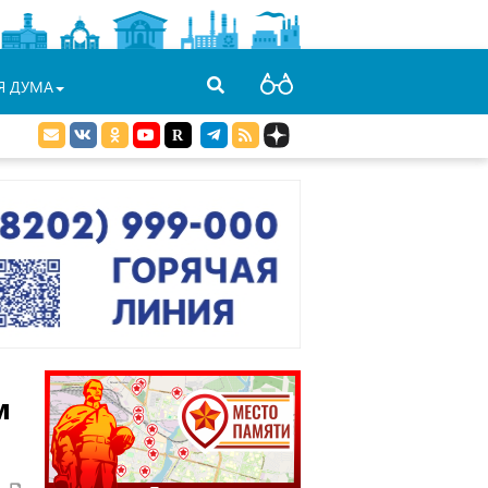
Я ДУМА
м