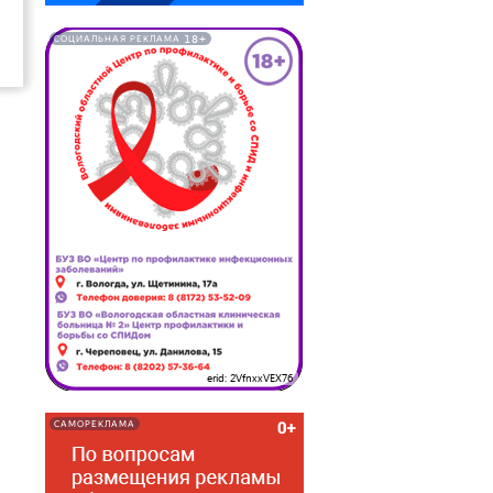
18+
СОЦИАЛЬНАЯ РЕКЛАМА
erid: 2VfnxxVEX76
САМОРЕКЛАМА