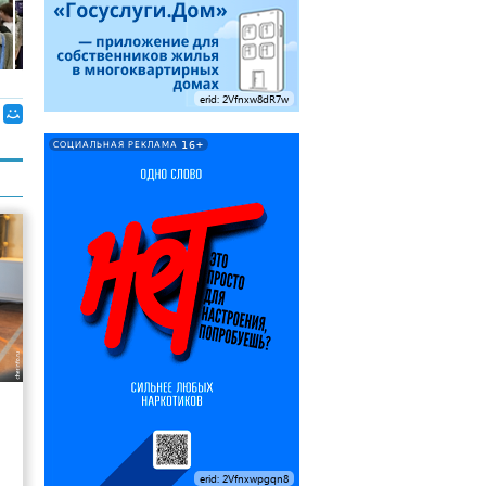
erid: 2Vfnxw8dR7w
16+
СОЦИАЛЬНАЯ РЕКЛАМА
10
erid: 2Vfnxwpgqn8