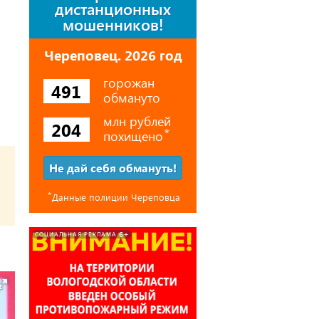
дистанционных
мошенников!
Череповец. 2026 год
горожан
491
обмануто
млн рублей
204
похищено
⃰
Не дай себя обмануть!
⃰
Данные полиции Череповца
6+
СОЦИАЛЬНАЯ РЕКЛАМА