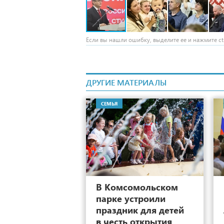
Если вы нашли ошибку, выделите ее и нажмите ctr
ДРУГИЕ МАТЕРИАЛЫ
СЕМЬЯ
44
В Комсомольском
парке устроили
праздник для детей
в честь открытия