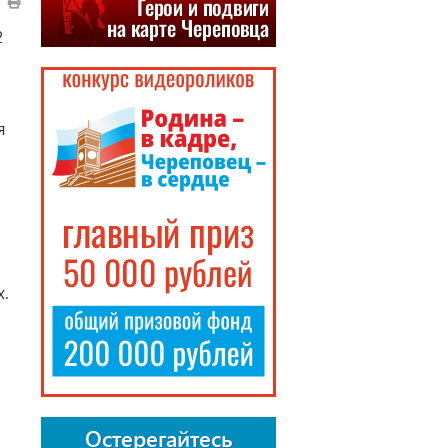
2
я
х.
Остерегайтесь