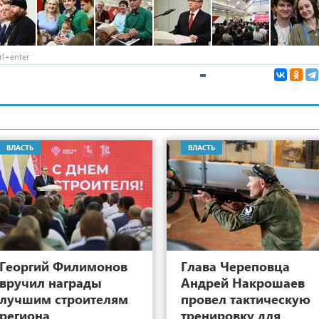
l+enter
ВЛАСТЬ
ВЛАСТЬ
13
Георгий Филимонов
Глава Череповца
вручил награды
Андрей Накрошаев
лучшим строителям
провел тактическую
региона
тренировку для