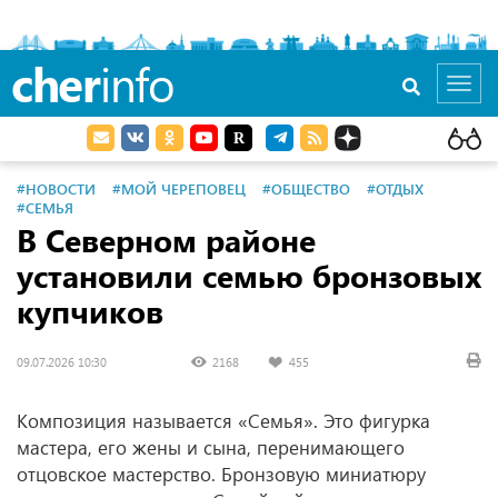
cher
info
Toggl
navig
#НОВОСТИ
#МОЙ ЧЕРЕПОВЕЦ
#ОБЩЕСТВО
#ОТДЫХ
#СЕМЬЯ
В Северном районе
установили семью бронзовых
купчиков
09.07.2026 10:30
2168
455
Композиция называется «Семья». Это фигурка
мастера, его жены и сына, перенимающего
отцовское мастерство. Бронзовую миниатюру