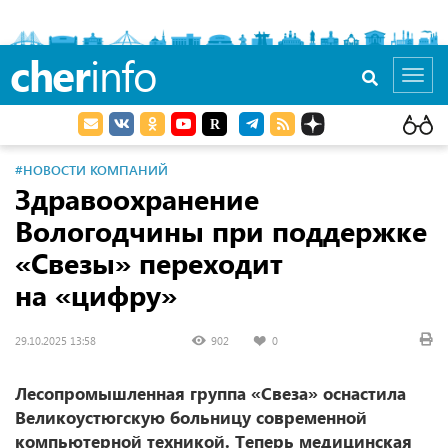
cher
info
Toggl
navig
#НОВОСТИ КОМПАНИЙ
Здравоохранение
Вологодчины при поддержке
«Свезы» переходит
на «цифру»
29.10.2025 13:58
902
0
Лесопромышленная группа «Свеза» оснастила
Великоустюгскую больницу современной
компьютерной техникой. Теперь медицинская