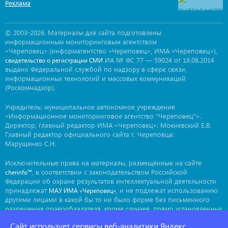
Реклама
© 2003-2026. Материалы для сайта подготовлены
информационным мониторинговым агентством
«Череповец» (информагентство «Череповец», ИМА «Череповец»),
ИА № ФС 77 — 59024 от 18.08.2014
свидетельство о регистрации СМИ
выдано Федеральной службой по надзору в сфере связи,
информационных технологий и массовых коммуникаций
(Роскомнадзор).
Учредитель: муниципальное автономное учреждение
«Информационное мониторинговое агентство "Череповец"».
Директор, главный редактор ИМА «Череповец»: Мокиевский Е.В.
Главный редактор официального сайта г. Череповца:
Марущенко С.Н.
Исключительные права на материалы, размещённые на сайте
, в соответствии с законодательством Российской
cherinfo™
Федерации об охране результатов интеллектуальной деятельности
принадлежат
, и не подлежат использованию
МАУ ИМА «Череповец»
другими лицами в какой бы то ни было форме без письменного
разрешения правообладателя, кроме случаев, прямо установленных
законодательством РФ. Приобретение исключительных прав:
Сайт использует сервисы веб-аналитики Яндекс
. Мнение авторов может не совпадать с мнением
ima@cherinfo.ru