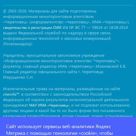
© 2003-2026. Материалы для сайта подготовлены
информационным мониторинговым агентством
«Череповец» (информагентство «Череповец», ИМА «Череповец»),
ИА № ФС 77 — 59024 от 18.08.2014
свидетельство о регистрации СМИ
выдано Федеральной службой по надзору в сфере связи,
информационных технологий и массовых коммуникаций
(Роскомнадзор).
Учредитель: муниципальное автономное учреждение
«Информационное мониторинговое агентство "Череповец"».
Директор, главный редактор ИМА «Череповец»: Мокиевский Е.В.
Главный редактор официального сайта г. Череповца:
Марущенко С.Н.
Исключительные права на материалы, размещённые на сайте
, в соответствии с законодательством Российской
cherinfo™
Федерации об охране результатов интеллектуальной деятельности
принадлежат
, и не подлежат использованию
МАУ ИМА «Череповец»
другими лицами в какой бы то ни было форме без письменного
разрешения правообладателя, кроме случаев, прямо установленных
законодательством РФ. Приобретение исключительных прав:
Сайт использует сервисы веб-аналитики Яндекс
. Мнение авторов может не совпадать с мнением
ima@cherinfo.ru
редакции.
Метрика с помощью технологии «cookie», чтобы