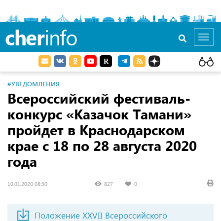
cher
info
Toggl
navig
#УВЕДОМЛЕНИЯ
Всероссийский фестиваль-
конкурс «Казачок Тамани»
пройдет в Краснодарском
крае с 18 по 28 августа 2020
года
10.01.2020 08:30
827
0
Положение XXVII Всероссийского