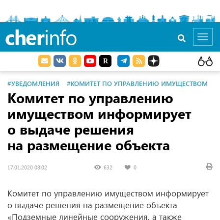
cher
info
Toggl
navig
#УВЕДОМЛЕНИЯ
#КОМИТЕТ ПО УПРАВЛЕНИЮ ИМУЩЕСТВОМ
Комитет по управлению
имуществом информирует
о выдаче решения
на размещение объекта
17.01.2020 08:02
632
0
Комитет по управлению имуществом информирует
о выдаче решения на размещение объекта
«Подземные линейные сооружения, а также