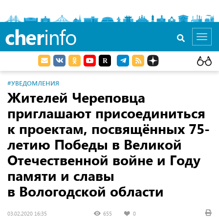
cher
info
Toggl
navig
#УВЕДОМЛЕНИЯ
Жителей Череповца
приглашают присоединиться
к проектам, посвящённых 75-
летию Победы в Великой
Отечественной войне и Году
памяти и славы
в Вологодской области
03.02.2020 16:35
655
0