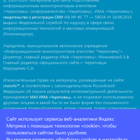
информационным мониторинговым агентством
«Череповец» (информагентство «Череповец», ИМА «Череповец»),
ИА № ФС 77 — 59024 от 18.08.2014
свидетельство о регистрации СМИ
выдано Федеральной службой по надзору в сфере связи,
информационных технологий и массовых коммуникаций
(Роскомнадзор).
Учредитель: муниципальное автономное учреждение
«Информационное мониторинговое агентство "Череповец"».
Директор, главный редактор ИМА «Череповец»: Мокиевский Е.В.
Главный редактор официального сайта г. Череповца:
Марущенко С.Н.
Исключительные права на материалы, размещённые на сайте
, в соответствии с законодательством Российской
cherinfo™
Федерации об охране результатов интеллектуальной деятельности
принадлежат
, и не подлежат использованию
МАУ ИМА «Череповец»
другими лицами в какой бы то ни было форме без письменного
разрешения правообладателя, кроме случаев, прямо установленных
законодательством РФ. Приобретение исключительных прав:
Сайт использует сервисы веб-аналитики Яндекс
. Мнение авторов может не совпадать с мнением
ima@cherinfo.ru
редакции.
Метрика с помощью технологии «cookie», чтобы
пользоваться сайтом было удобнее.
При использовании материалов сайта
обязательной
cherinfo™
Вы можете запретить обработку cookies в настройках
является прямая, открытая для индексации гиперссылка на