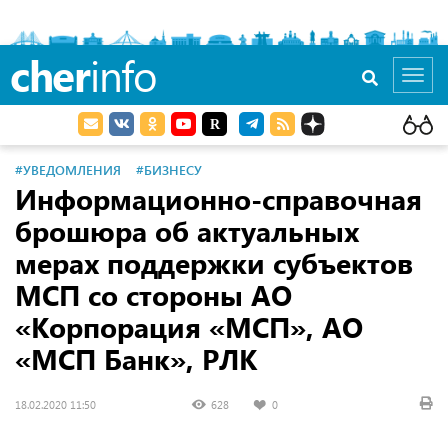
cher
info
Toggl
navig
#УВЕДОМЛЕНИЯ
#БИЗНЕСУ
Информационно-справочная
брошюра об актуальных
мерах поддержки субъектов
МСП со стороны АО
«Корпорация «МСП», АО
«МСП Банк», РЛК
18.02.2020 11:50
628
0