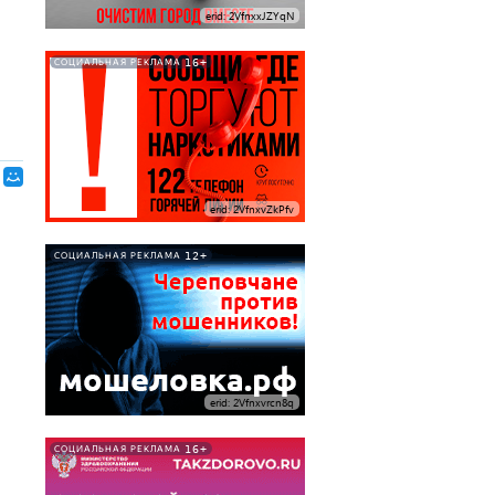
erid: 2VfnxxJZYqN
16+
СОЦИАЛЬНАЯ РЕКЛАМА
erid: 2VfnxvZkPfv
12+
СОЦИАЛЬНАЯ РЕКЛАМА
erid: 2Vfnxvrcn8q
16+
СОЦИАЛЬНАЯ РЕКЛАМА