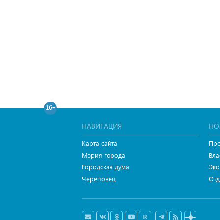
16+
НАВИГАЦИЯ
НО
Карта сайта
Про
Мэрия города
Вла
Городская дума
Эко
Череповец
Отд