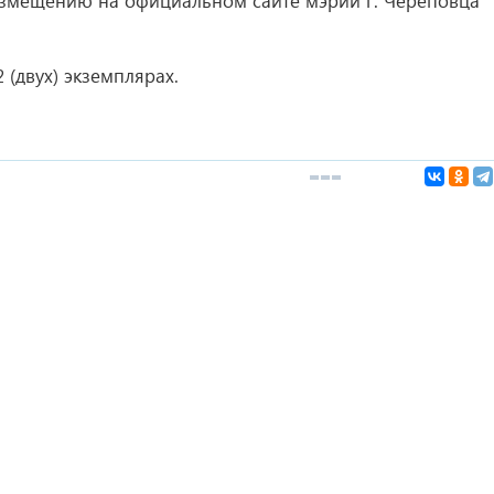
змещению на официальном сайте мэрии г. Череповца
 (двух) экземплярах.