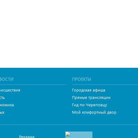
ВОСТИ
ПРОЕКТЫ
исшествия
Городская афиша
сть
Прямые трансляции
номика
Гид по Череповцу
ых
Мой комфортный двор
Реклама