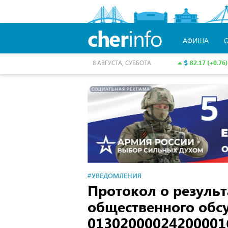
cher
info
АФИША
82.17 (+0.76)
8 АВГУСТА, СУББОТА
СОЦИАЛЬНАЯ РЕКЛАМА
#УВЕДОМЛЕНИЯ
Протокол о результ
общественного об
01302000024200001