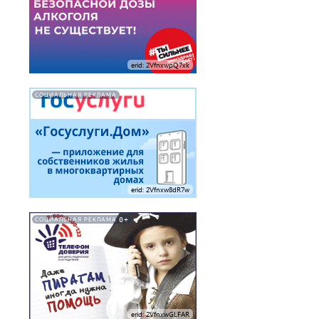
erid: 2VfnxwpQ7xk
СОЦИАЛЬНАЯ РЕКЛАМА
erid: 2Vfnxw8dR7w
0+
СОЦИАЛЬНАЯ РЕКЛАМА
erid: 2VfnxwGLFAR