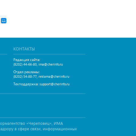
КОНТАКТЫ
Редакция сайта:
,
(8202) 44-66-80
ima@cherinfo.ru
Отдел рекламы:
,
(8202) 54-88-77
reklama@cherinfo.ru
Техподдержка:
support@cherinfo.ru
формагентство «Череповец», ИМА
надзору в сфере связи, информационных