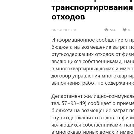
транспортирования
отходов
28.02.2020 16:10
584
0
Информационное сообщение о при
бюджета на возмещение затрат п
ртутьсодержащих отходов от физи
являющихся собственниками, нан
в многоквартирных домах и име
договор управления многоквартир
выполнения работ по содержанию
Департамент жилищно-коммунально
тел. 57−93−49) сообщает о приеме
бюджета на возмещение затрат п
ртутьсодержащих отходов от физи
являющихся собственниками, нан
в многоквартирных домах и име