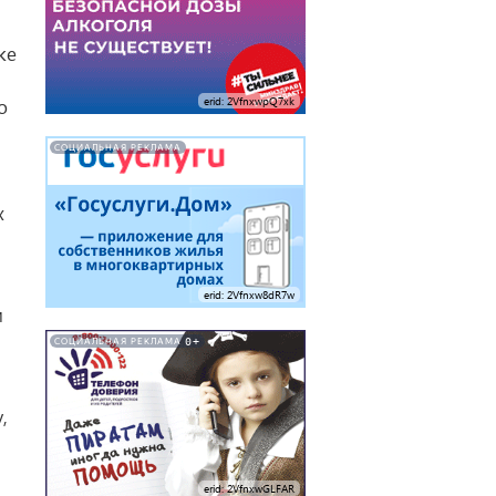
же
о
erid: 2VfnxwpQ7xk
СОЦИАЛЬНАЯ РЕКЛАМА
х
erid: 2Vfnxw8dR7w
и
0+
СОЦИАЛЬНАЯ РЕКЛАМА
,
erid: 2VfnxwGLFAR