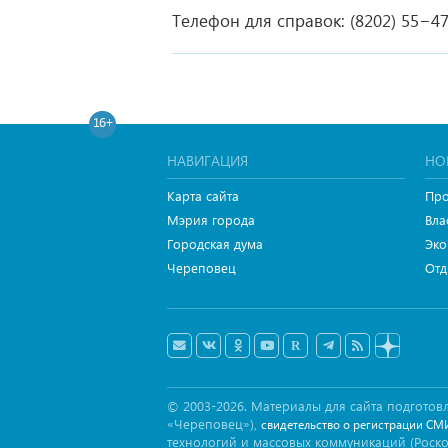
Телефон для справок: (8202) 55−4
16+
НАВИГАЦИЯ
НО
Карта сайта
Про
Мэрия города
Вла
Городская дума
Эко
Череповец
Отд
© 2003-2026. Материалы для сайта подгот
«Череповец»),
свидетельство о регистрации СМ
технологий и массовых коммуникаций (Роск