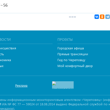
7−56
ВОСТИ
ПРОЕКТЫ
исшествия
Городская афиша
сть
Прямые трансляции
номика
Гид по Череповцу
ых
Мой комфортный двор
Реклама
овлены информационным мониторинговым агентством «Череповец» (ин
ИА № ФС 77 — 59024 от 18.08.2014 выдано Федеральной службой по 
И
омнадзор).