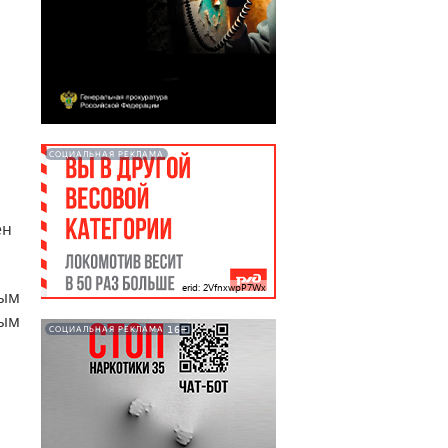
СОЦИАЛЬНАЯ РЕКЛАМА
ен
erid: 2VfnxwpP7Wx
ным
ным
16+
СОЦИАЛЬНАЯ РЕКЛАМА