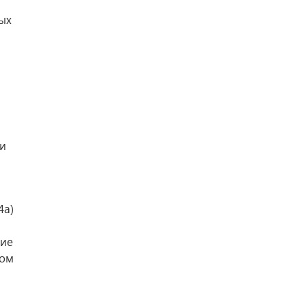
ых
и
4а)
ние
мом