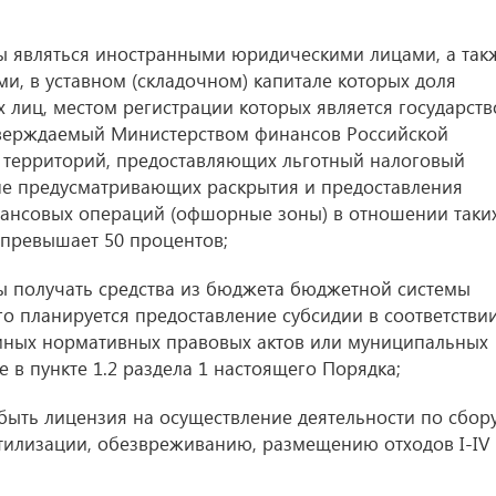
ы являться иностранными юридическими лицами, а так
, в уставном (складочном) капитале которых доля
 лиц, местом регистрации которых является государств
тверждаемый Министерством финансов Российской
и территорий, предоставляющих льготный налоговый
не предусматривающих раскрытия и предоставления
ансовых операций (офшорные зоны) в отношении таки
 превышает 50 процентов;
ы получать средства из бюджета бюджетной системы
го планируется предоставление субсидии в соответстви
 иных нормативных правовых актов или муниципальных
е в пункте 1.2 раздела 1 настоящего Порядка;
быть лицензия на осуществление деятельности по сбору
тилизации, обезвреживанию, размещению отходов I-IV