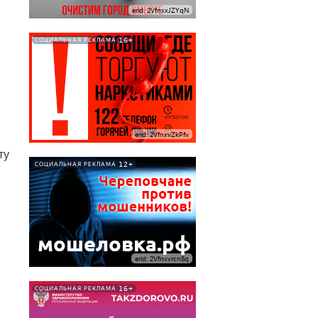
erid: 2VfnxxJZYqN
16+
СОЦИАЛЬНАЯ РЕКЛАМА
erid: 2VfnxvZkPfv
ту
12+
СОЦИАЛЬНАЯ РЕКЛАМА
erid: 2Vfnxvrcn8q
16+
СОЦИАЛЬНАЯ РЕКЛАМА