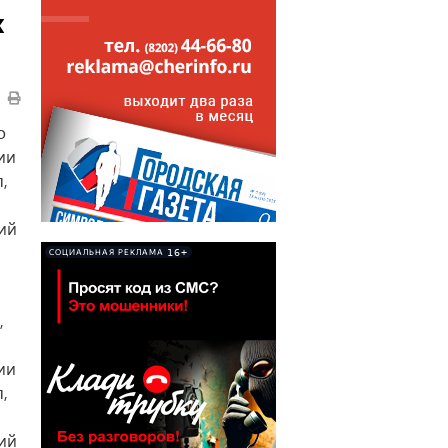
х
о
ии
,
ий
16+
СОЦИАЛЬНАЯ РЕКЛАМА
,
ии
,
ий