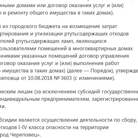
ными домами или договор оказания услуг и (или)
и ремонту общего имущества в таких домах).
 из городского бюджета на возмещение затрат
ртирования и утилизации ртутьсодержащих отходов
ителей ртутьсодержащих ламп, являющихся
пользователями помещений в многоквартирных домах
нниками указанных помещений договор управления
овор оказания услуг и (или) выполнения работ
имущества в таких домах) (далее — Порядок), утвержд
ереповца
от 10.08.2018
№ 3603 (с изменениями).
ческим лицам (за исключением субсидий государствен
индивидуальным предпринимателям, зарегистрирован
ти.
бсидии является осуществление деятельности по сбору,
ходов I-IV класса опасности на территории
род Череповец».