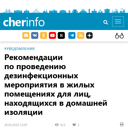
cher
info
Toggl
navig
#УВЕДОМЛЕНИЯ
Рекомендации
по проведению
дезинфекционных
мероприятия в жилых
помещениях для лиц,
находящихся в домашней
изоляции
26.03.2020 12:05
613
1