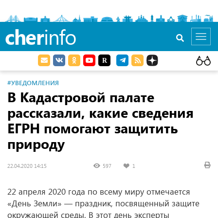
cher
info
Toggl
navig
#УВЕДОМЛЕНИЯ
В Кадастровой палате
рассказали, какие сведения
ЕГРН помогают защитить
природу
22.04.2020 14:15
597
1
22 апреля 2020 года по всему миру отмечается
«День Земли» — праздник, посвященный защите
окружающей среды. В этот день эксперты