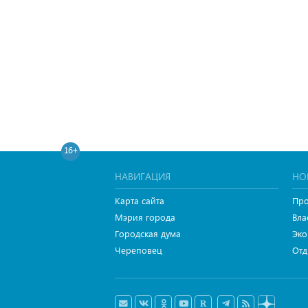
16+
НАВИГАЦИЯ
НО
Карта сайта
Про
Мэрия города
Вла
Городская дума
Эко
Череповец
Отд