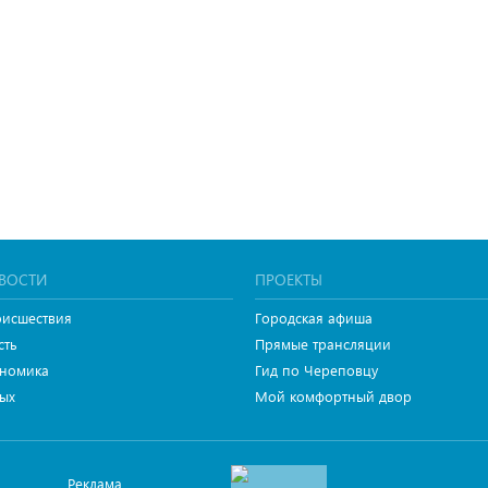
ВОСТИ
ПРОЕКТЫ
исшествия
Городская афиша
сть
Прямые трансляции
номика
Гид по Череповцу
ых
Мой комфортный двор
Реклама