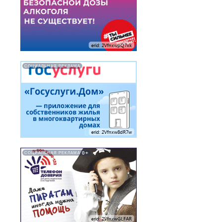
erid: 2VfnxwpQ7xk
СОЦИАЛЬНАЯ РЕКЛАМА
erid: 2Vfnxw8dR7w
0+
СОЦИАЛЬНАЯ РЕКЛАМА
erid: 2VfnxwGLFAR