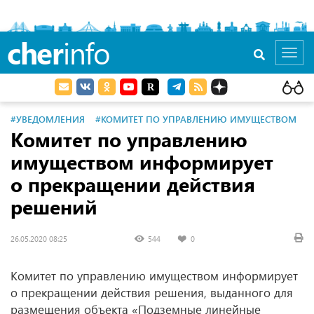
cher
info
Toggl
navig
#УВЕДОМЛЕНИЯ
#КОМИТЕТ ПО УПРАВЛЕНИЮ ИМУЩЕСТВОМ
Комитет по управлению
имуществом информирует
о прекращении действия
решений
26.05.2020 08:25
544
0
Комитет по управлению имуществом информирует
о прекращении действия решения, выданного для
размещения объекта «Подземные линейные