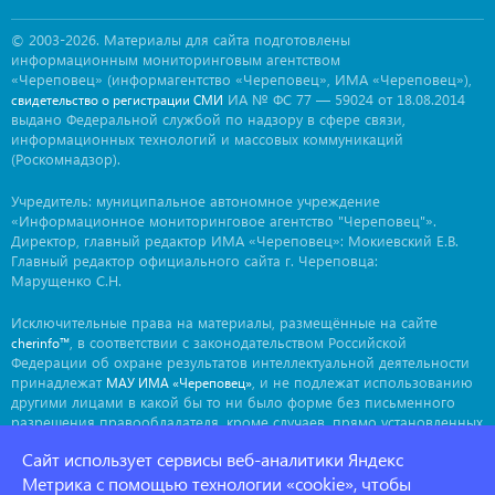
© 2003-2026. Материалы для сайта подготовлены
информационным мониторинговым агентством
«Череповец» (информагентство «Череповец», ИМА «Череповец»),
ИА № ФС 77 — 59024 от 18.08.2014
свидетельство о регистрации СМИ
выдано Федеральной службой по надзору в сфере связи,
информационных технологий и массовых коммуникаций
(Роскомнадзор).
Учредитель: муниципальное автономное учреждение
«Информационное мониторинговое агентство "Череповец"».
Директор, главный редактор ИМА «Череповец»: Мокиевский Е.В.
Главный редактор официального сайта г. Череповца:
Марущенко С.Н.
Исключительные права на материалы, размещённые на сайте
, в соответствии с законодательством Российской
cherinfo™
Федерации об охране результатов интеллектуальной деятельности
принадлежат
, и не подлежат использованию
МАУ ИМА «Череповец»
другими лицами в какой бы то ни было форме без письменного
разрешения правообладателя, кроме случаев, прямо установленных
законодательством РФ. Приобретение исключительных прав:
Сайт использует сервисы веб-аналитики Яндекс
. Мнение авторов может не совпадать с мнением
ima@cherinfo.ru
редакции.
Метрика с помощью технологии «cookie», чтобы