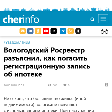
cher
info
Toggl
navig
#УВЕДОМЛЕНИЯ
Вологодский Росреестр
разъяснил, как погасить
регистрационную запись
об ипотеке
16.06.2020 15:53
568
0
Не секрет, что большинство жилья (иной
недвижимости) вологжане покупают
с использованием ипотеки. При наступлении