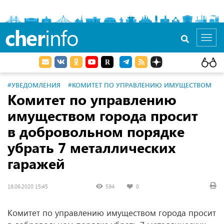
cher
info
Toggl
navig
#УВЕДОМЛЕНИЯ
#КОМИТЕТ ПО УПРАВЛЕНИЮ ИМУЩЕСТВОМ
Комитет по управлению
имуществом города просит
в добровольном порядке
убрать 7 металлических
гаражей
18.06.2020 15:45
594
0
Комитет по управлению имуществом города просит