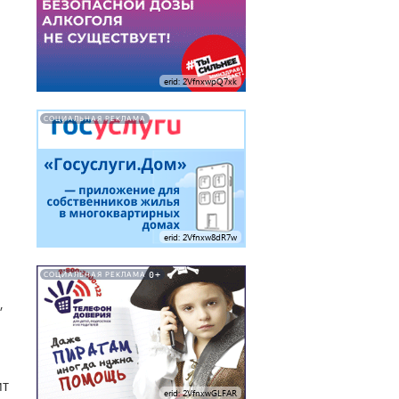
erid: 2VfnxwpQ7xk
СОЦИАЛЬНАЯ РЕКЛАМА
erid: 2Vfnxw8dR7w
0+
СОЦИАЛЬНАЯ РЕКЛАМА
,
ит
erid: 2VfnxwGLFAR