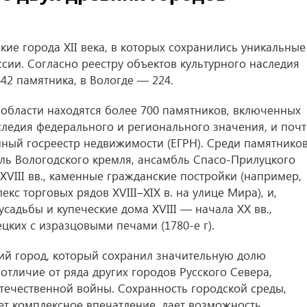
ие города XII века, в которых сохранились уникальные
сии. Согласно реестру объектов культурного наследия
42 памятника, в Вологде — 224.
 области находятся более 700 памятников, включенных
следия федерального и регионального значения, и поч
иный госреестр недвижимости (ЕГРН). Среди памятнико
ль Вологодского кремля, ансамбль Спасо-Прилуцкого
XVIII вв.
, каменные гражданские постройки (например,
плекс торговых рядов
XVIII–XIX в.
на улице Мира), и,
садьбы и купеческие дома XVIII — начала XX вв.,
цких с изразцовыми печами (1780-е г).
ий город, который сохранил значительную долю
 отличие от ряда других городов Русского Севера,
ечественной войны. Сохранность городской среды,
ает комплексное впечатление, дает возможность