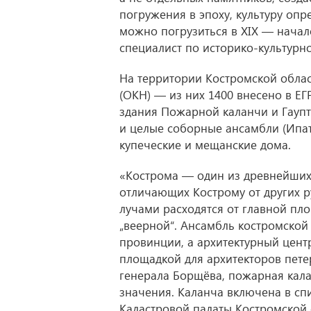
погружения в эпоху, культуру опр
можно погрузиться в XIX — начал
специалист по историко-культурн
На территории Костромской облас
(ОКН) — из них 1400 внесено в ЕГ
здания Пожарной каланчи и Гаупт
и целые соборные ансамбли (Ипат
купеческие и мещанские дома.
«Кострома — один из древнейших 
отличающих Кострому от других р
лучами расходятся от главной пл
„веерной“. Ансамбль костромской
провинции, а архитектурный цен
площадкой для архитекторов пете
генерала Борщёва, пожарная кала
значения. Каланча включена в с
Кадастровой палаты Костромской 