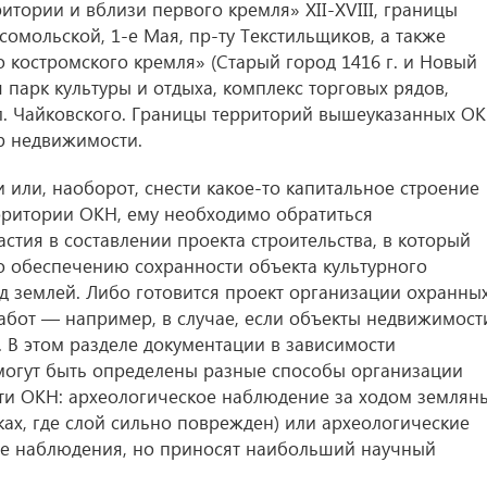
ритории и вблизи первого кремля» XII-XVIII, границы
омольской, 1-е Мая, пр-ту Текстильщиков, а также
о костромского кремля» (Старый город 1416 г. и Новый
я парк культуры и отдыха, комплекс торговых рядов,
 ул. Чайковского. Границы территорий вышеуказанных О
р недвижимости.
и или, наоборот, снести какое-то капитальное строение
рритории ОКН, ему необходимо обратиться
астия в составлении проекта строительства, в который
о обеспечению сохранности объекта культурного
под землей. Либо готовится проект организации охранны
работ — например, в случае, если объекты недвижимост
. В этом разделе документации в зависимости
 могут быть определены разные способы организации
ти ОКН: археологическое наблюдение за ходом землян
тках, где слой сильно поврежден) или археологические
же наблюдения, но приносят наибольший научный