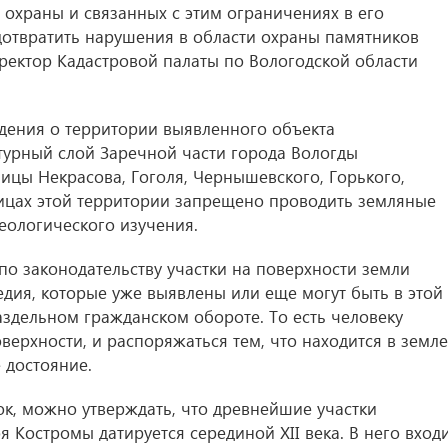
 охраны и связанных с этим ограничениях в его
дотвратить нарушения в области охраны памятников
иректор Кадастровой палаты по Вологодской области
едения о территории выявленного объекта
турный слой Заречной части города Вологды
лицы Некрасова, Гоголя, Чернышевского, Горького,
аницах этой территории запрещено проводить земляные
еологического изучения.
по законодательству участки на поверхности земли
едия, которые уже выявлены или еще могут быть в этой
аздельном гражданском обороте. То есть человеку
верхности, и распоряжаться тем, что находится в земле
 достояние.
к, можно утверждать, что древнейшие участки
я Костромы датируется серединой XII века. В него вход