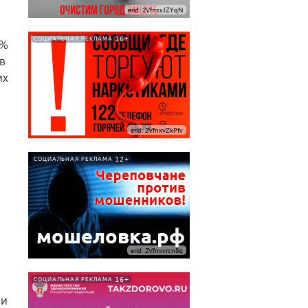
erid: 2VfnxxJZYqN
16+
СОЦИАЛЬНАЯ РЕКЛАМА
8%
в
их
erid: 2VfnxvZkPfv
12+
СОЦИАЛЬНАЯ РЕКЛАМА
erid: 2Vfnxvrcn8q
16+
СОЦИАЛЬНАЯ РЕКЛАМА
ии