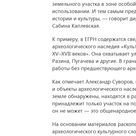
земельного участка в зоне особой
использовании. И тем самым пре
истории и культуры, — говорит д
Сабина Каплевская.
К примеру, в ЕГРН содержатся св
археологического наследия «Куль
XV–XVII в
еков». Она охватывает у
Разина, Пугачева и другие. В гр
работы без предшествующего арх
Как отмечает Александр Суворов, 
и объекты археологического насл
земле обнаружены, находятся в р
принадлежит только участок на по
он не может — это общенародное
На основании материалов раскопо
археологического культурного сло