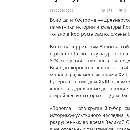
29.06.2020 16:50
676
0
Вологда и Кострома — древнерусск
памятники истории и культуры Рос
только в Костроме расположены 6
Всего на территории Вологодской
в реестр объектов культурного на
80% сведений о них внесены в Ед
Вологды хорошо известны ансамб
монастыря, каменные храмы
XVII–
Губернаторский дом XVIII в., ком
конечно, деревянные дворянские у
старейшее из которых — Дом Засе
«Вологда — это крупный губернск
историко-культурного наследия, в
разрушенных во время Великой От
а не отдельных памятников, созд