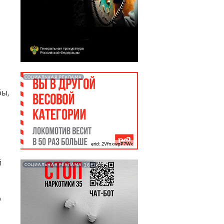
СОЦИАЛЬНАЯ РЕКЛАМА
бы,
erid: 2VfnxwpP7Wx
й
16+
СОЦИАЛЬНАЯ РЕКЛАМА
о