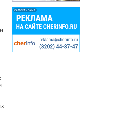
САМОРЕКЛАМА
КН
х
и
ых