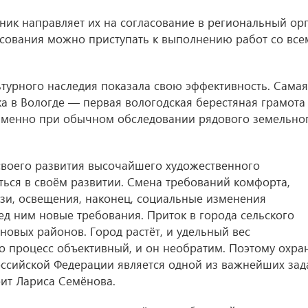
нник направляет их на согласование в региональный ор
асования можно приступать к выполнению работ со все
ьтурного наследия показала свою эффективность. Самая
ка в Вологде — первая вологодская берестяная грамота
 именно при обычном обследовании рядового земельно
своего развития высочайшего художественного
ться в своём развитии. Смена требований комфорта,
язи, освещения, наконец, социальные изменения
ед ним новые требования. Приток в города сельского
новых районов. Город растёт, и удельный вес
то процесс объективный, и он необратим. Поэтому охра
оссийской Федерации является одной из важнейших зад
рит Лариса Семёнова.