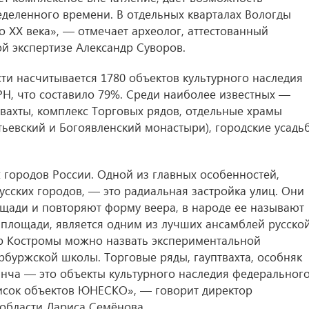
еделенного времени. В отдельных кварталах Вологды
о XX века», — отмечает археолог, аттестованный
ой экспертизе Александр Суворов.
ти насчитывается 1780 объектов культурного наследия
РН, что составило 79%. Среди наиболее известных —
вахты, комплекс Торговых рядов, отдельные храмы
ьевский и Богоявленский монастыри), городские усадь
городов России. Одной из главных особенностей,
усских городов, — это радиальная застройка улиц. Они
ощади и повторяют форму веера, в народе ее называют
 площади, является одним из лучших ансамблей русско
тр Костромы можно назвать экспериментальной
рбуржской школы. Торговые ряды, гауптвахта, особняк
нча — это объекты культурного наследия федеральног
писок объектов ЮНЕСКО», — говорит директор
области Лариса Семёнова.