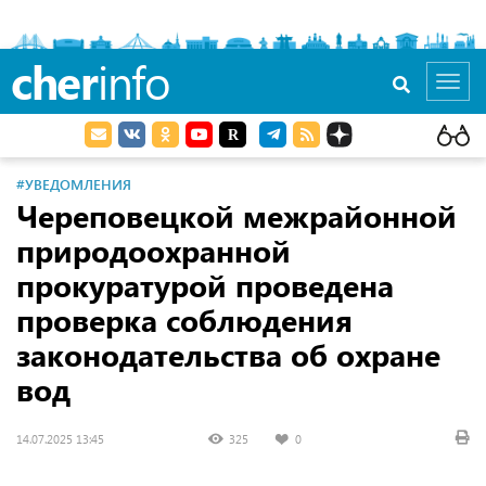
cher
info
Toggl
navig
#УВЕДОМЛЕНИЯ
Череповецкой межрайонной
природоохранной
прокуратурой проведена
проверка соблюдения
законодательства об охране
вод
14.07.2025 13:45
325
0