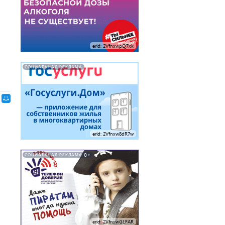
erid: 2VfnxwpQ7xk
СОЦИАЛЬНАЯ РЕКЛАМА
erid: 2Vfnxw8dR7w
0+
СОЦИАЛЬНАЯ РЕКЛАМА
erid: 2VfnxwGLFAR