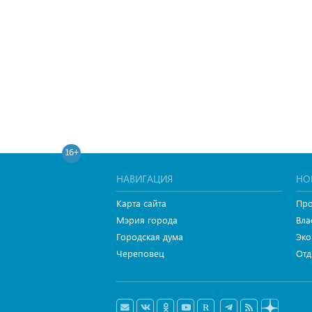
16+
НАВИГАЦИЯ
НО
Карта сайта
Про
Мэрия города
Вла
Городская дума
Эко
Череповец
Отд