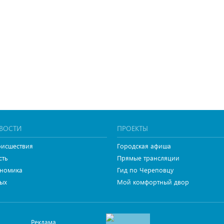
ВОСТИ
ПРОЕКТЫ
исшествия
Городская афиша
сть
Прямые трансляции
номика
Гид по Череповцу
ых
Мой комфортный двор
Реклама