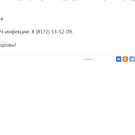
а.
ИЧ-инфекции:
8 (8172) 53-52-09
.
доровы!