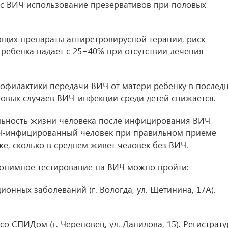
с ВИЧ использование презервативов при половых
их препараты антиретровирусной терапии, риск
ебенка падает с 25−40% при отсутствии лечения
рофилактики передачи ВИЧ от матери ребенку в послед
новых случаев ВИЧ-инфекции среди детей снижается.
льность жизни человека после инфицирования ВИЧ
ВИЧ-инфицированный человек при правильном приеме
е, сколько в среднем живет человек без ВИЧ.
нонимное тестирование на ВИЧ можно пройти:
онных заболеваний (г. Вологда, ул. Щетинина, 17А).
о СПИДом (г. Череповец, ул. Данилова, 15). Регистрату