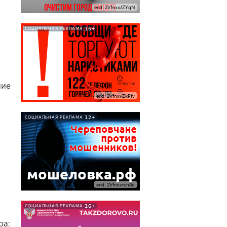
erid: 2VfnxxJZYqN
16+
СОЦИАЛЬНАЯ РЕКЛАМА
ние
erid: 2VfnxvZkPfv
12+
СОЦИАЛЬНАЯ РЕКЛАМА
erid: 2Vfnxvrcn8q
16+
СОЦИАЛЬНАЯ РЕКЛАМА
ра: