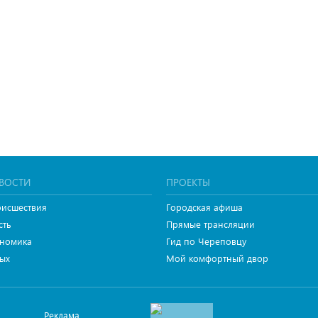
ВОСТИ
ПРОЕКТЫ
исшествия
Городская афиша
сть
Прямые трансляции
номика
Гид по Череповцу
ых
Мой комфортный двор
Реклама