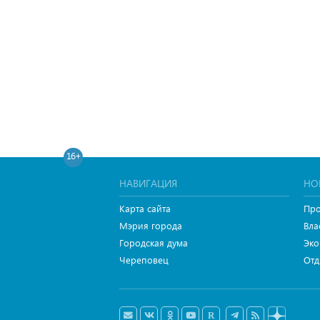
16+
НАВИГАЦИЯ
НО
Карта сайта
Про
Мэрия города
Вла
Городская дума
Эко
Череповец
Отд