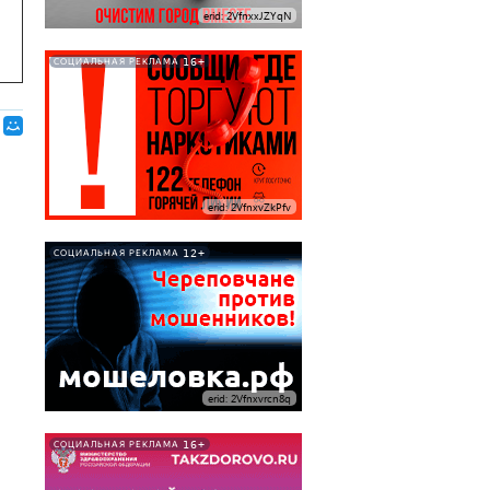
erid: 2VfnxxJZYqN
16+
СОЦИАЛЬНАЯ РЕКЛАМА
erid: 2VfnxvZkPfv
12+
СОЦИАЛЬНАЯ РЕКЛАМА
erid: 2Vfnxvrcn8q
16+
СОЦИАЛЬНАЯ РЕКЛАМА