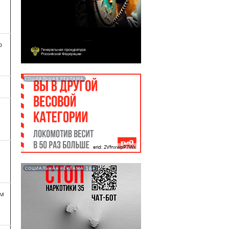
о
СОЦИАЛЬНАЯ РЕКЛАМА
erid: 2VfnxwpP7Wx
16+
СОЦИАЛЬНАЯ РЕКЛАМА
ем