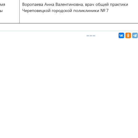
емя
Воропаева Анна Валентиновна, врач общей практики
ты
Череповецкой городской поликлиники № 7