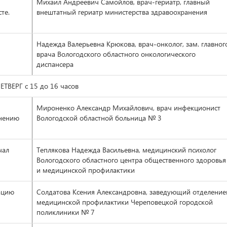
Михаил Андреевич Самойлов, врач-гериатр, главный
те.
внештатный гериатр министерства здравоохранения
Надежда Валерьевна Крюкова, врач-онколог, зам. главног
врача Вологодского областного онкологического
диспансера
ТВЕРГ с 15 до 16 часов
Мироненко Александр Михайлович, врач инфекционист
анению
Вологодской областной больница № 3
чал
Теплякова Надежда Васильевна, медицинский психолог
Вологодского областного центра общественного здоровья
и медицинской профилактики
ацию
Солдатова Ксения Александровна, заведующий отделени
медицинской профилактики Череповецкой городской
поликлиники № 7