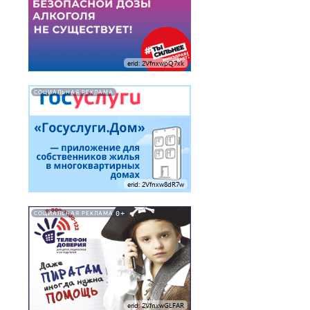
erid: 2VfnxwpQ7xk
СОЦИАЛЬНАЯ РЕКЛАМА
erid: 2Vfnxw8dR7w
0+
СОЦИАЛЬНАЯ РЕКЛАМА
erid: 2VfnxwGLFAR