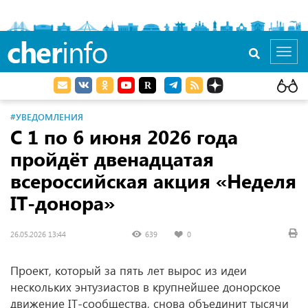
cher
info
Toggl
navig
#УВЕДОМЛЕНИЯ
С 1 по 6 июня 2026 года
пройдёт двенадцатая
всероссийская акция «Неделя
IT-донора»
26.05.2026 13:44
639
0
Проект, который за пять лет вырос из идеи
нескольких энтузиастов в крупнейшее донорское
движение IT-сообщества, снова объединит тысячи