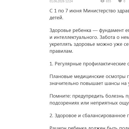
01.06.2026 12:24
655
0
С 1 по 7 июня Министерство здр
детей.
Здоровье ребенка — фундамент е
и интеллектуального. Забота о не
укреплять здоровье можно уже се
правилам.
1. Регулярные профилактические
Плановые медицинские осмотры п
значительно повышает шансы на 
Помните: предупредить болезнь п
подозрениях или неприятных ощу
2. Здоровое и сбалансированное 
Рацион ребенка должен быть пол