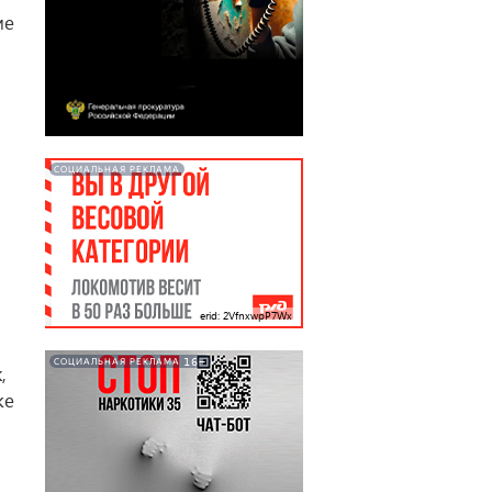
ие
СОЦИАЛЬНАЯ РЕКЛАМА
erid: 2VfnxwpP7Wx
16+
СОЦИАЛЬНАЯ РЕКЛАМА
,
же