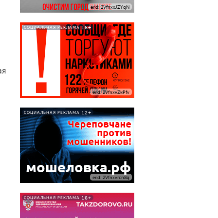
erid: 2VfnxxJZYqN
16+
СОЦИАЛЬНАЯ РЕКЛАМА
ая
erid: 2VfnxvZkPfv
12+
СОЦИАЛЬНАЯ РЕКЛАМА
erid: 2Vfnxvrcn8q
16+
СОЦИАЛЬНАЯ РЕКЛАМА