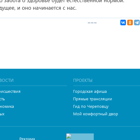
о забота о здоровье будет естесственной нормой.
ущее, и оно начинается с нас.
ВОСТИ
ПРОЕКТЫ
исшествия
Городская афиша
сть
Прямые трансляции
номика
Гид по Череповцу
ых
Мой комфортный двор
Реклама