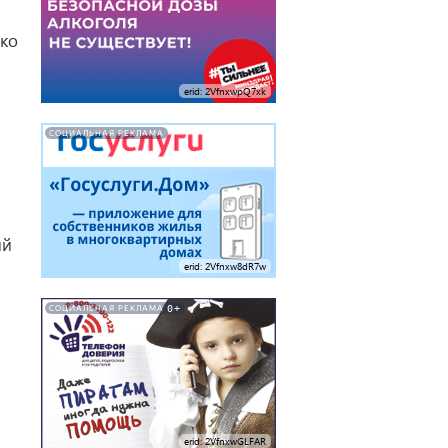
ько
erid: 2VfnxwpQ7xk
СОЦИАЛЬНАЯ РЕКЛАМА
ий
erid: 2Vfnxw8dR7w
0+
СОЦИАЛЬНАЯ РЕКЛАМА
erid: 2VfnxwGLFAR