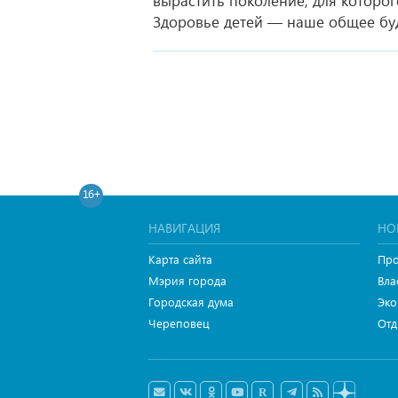
вырастить поколение, для которог
Здоровье детей — наше общее буд
16+
НАВИГАЦИЯ
НО
Карта сайта
Про
Мэрия города
Вла
Городская дума
Эко
Череповец
Отд