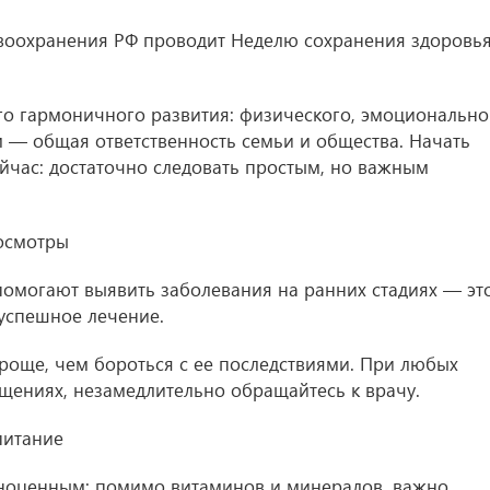
авоохранения РФ проводит Неделю сохранения здоровь
го гармоничного развития: физического, эмоционально
м — общая ответственность семьи и общества. Начать
йчас: достаточно следовать простым, но важным
 осмотры
омогают выявить заболевания на ранних стадиях — эт
успешное лечение.
роще, чем бороться с ее последствиями. При любых
щениях, незамедлительно обращайтесь к врачу.
питание
ноценным: помимо витаминов и минералов, важно