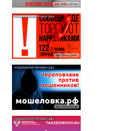
erid: 2VfnxxJZYqN
16+
СОЦИАЛЬНАЯ РЕКЛАМА
erid: 2VfnxvZkPfv
12+
СОЦИАЛЬНАЯ РЕКЛАМА
erid: 2Vfnxvrcn8q
16+
СОЦИАЛЬНАЯ РЕКЛАМА