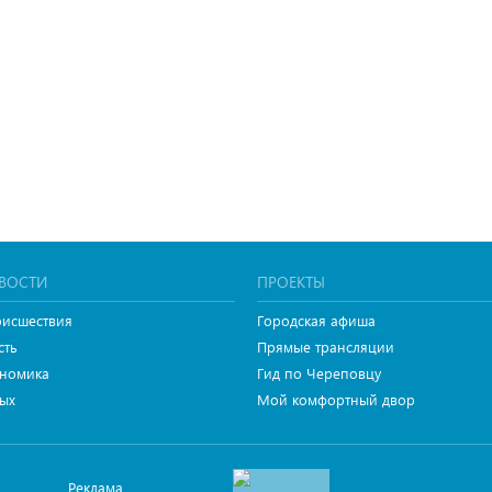
ВОСТИ
ПРОЕКТЫ
исшествия
Городская афиша
сть
Прямые трансляции
номика
Гид по Череповцу
ых
Мой комфортный двор
Реклама