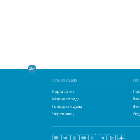
16+
НАВИГАЦИЯ
НО
Карта сайта
Про
Мэрия города
Вла
Городская дума
Эко
Череповец
Отд