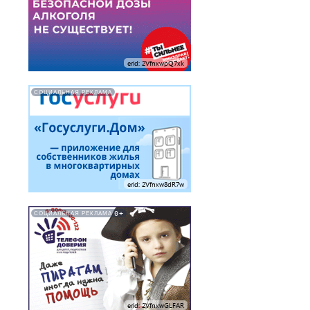
erid: 2VfnxwpQ7xk
СОЦИАЛЬНАЯ РЕКЛАМА
erid: 2Vfnxw8dR7w
0+
СОЦИАЛЬНАЯ РЕКЛАМА
erid: 2VfnxwGLFAR