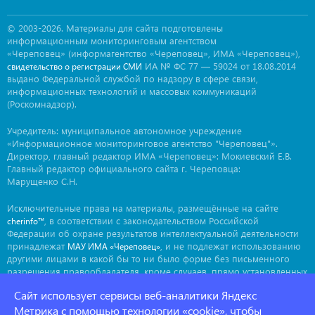
© 2003-2026. Материалы для сайта подготовлены
информационным мониторинговым агентством
«Череповец» (информагентство «Череповец», ИМА «Череповец»),
ИА № ФС 77 — 59024 от 18.08.2014
свидетельство о регистрации СМИ
выдано Федеральной службой по надзору в сфере связи,
информационных технологий и массовых коммуникаций
(Роскомнадзор).
Учредитель: муниципальное автономное учреждение
«Информационное мониторинговое агентство "Череповец"».
Директор, главный редактор ИМА «Череповец»: Мокиевский Е.В.
Главный редактор официального сайта г. Череповца:
Марущенко С.Н.
Исключительные права на материалы, размещённые на сайте
, в соответствии с законодательством Российской
cherinfo™
Федерации об охране результатов интеллектуальной деятельности
принадлежат
, и не подлежат использованию
МАУ ИМА «Череповец»
другими лицами в какой бы то ни было форме без письменного
разрешения правообладателя, кроме случаев, прямо установленных
законодательством РФ. Приобретение исключительных прав:
Сайт использует сервисы веб-аналитики Яндекс
. Мнение авторов может не совпадать с мнением
ima@cherinfo.ru
редакции.
Метрика с помощью технологии «cookie», чтобы