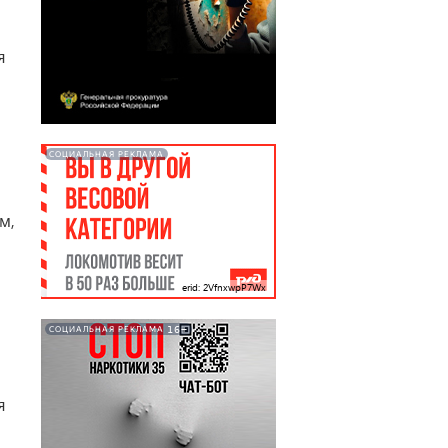
я
СОЦИАЛЬНАЯ РЕКЛАМА
м,
erid: 2VfnxwpP7Wx
16+
СОЦИАЛЬНАЯ РЕКЛАМА
я