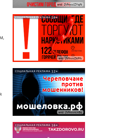
erid: 2VfnxxJZYqN
16+
СОЦИАЛЬНАЯ РЕКЛАМА
м,
erid: 2VfnxvZkPfv
12+
СОЦИАЛЬНАЯ РЕКЛАМА
я
erid: 2Vfnxvrcn8q
16+
СОЦИАЛЬНАЯ РЕКЛАМА