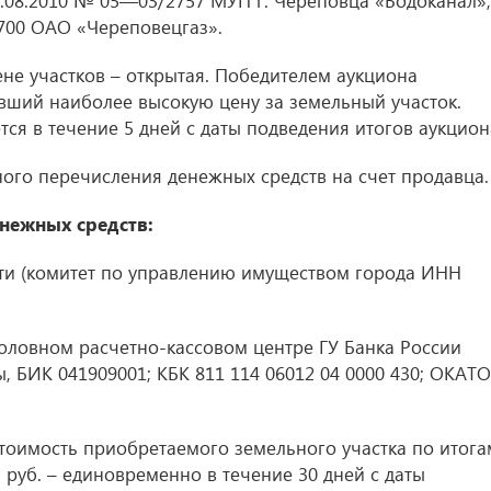
.08.2010 № 05—03/2757 МУП г. Череповца «Водоканал»;
700 ОАО «Череповецгаз».
е участков – открытая. Победителем аукциона
вший наиболее высокую цену за земельный участок.
ся в течение 5 дней с даты подведения итогов аукцион
ого перечисления денежных средств на счет продавца.
нежных средств:
ти (комитет по управлению имуществом города ИНН
оловном расчетно-кассовом центре ГУ Банка России
ы, БИК 041909001; КБК 811 114 06012 04 0000 430; ОКАТО
стоимость приобретаемого земельного участка по итога
. руб. – единовременно в течение 30 дней с даты