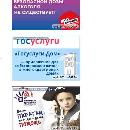
erid: 2VfnxwpQ7xk
СОЦИАЛЬНАЯ РЕКЛАМА
я
erid: 2Vfnxw8dR7w
0+
СОЦИАЛЬНАЯ РЕКЛАМА
erid: 2VfnxwGLFAR