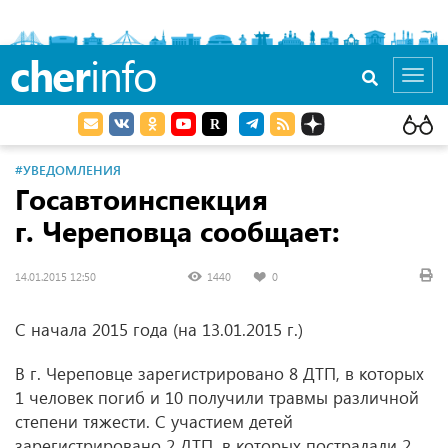
cher
info
Toggl
navig
#УВЕДОМЛЕНИЯ
Госавтоинспекция
г. Череповца сообщает:
14.01.2015 12:50
1440
0
С начала 2015 года (
на 13.01.2015 г.
)
В г. Череповце зарегистрировано 8 ДТП, в которых
1 человек погиб и 10 получили травмы различной
степени тяжести. С участием детей
зарегистрировано 2 ДТП, в которых пострадали 2