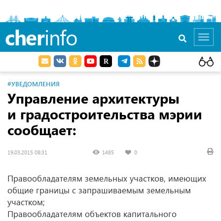
cher
info
Toggl
navig
#УВЕДОМЛЕНИЯ
Управление архитектуры
и градостроительства мэрии
сообщает:
19.03.2015 08:31
1485
0
Правообладателям земельных участков, имеющих
общие границы с запрашиваемым земельным
участком;
Правообладателям объектов капитального