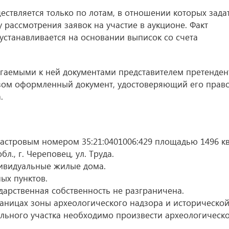
ествляется только по лотам, в отношении которых зада
у рассмотрения заявок на участие в аукционе. Факт
 устанавливается на основании выписок со счета
агаемыми к ней документами представителем претенден
зом оформленный документ, удостоверяющий его прав
.
астровым номером 35:21:0401006:429 площадью 1496 кв
л., г. Череповец, ул. Труда.
ивидуальные жилые дома.
ых пунктов.
дарственная собственность не разграничена.
аницах зоны археологического надзора и историческо
ельного участка необходимо произвести археологическ