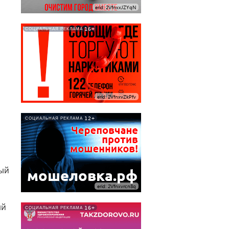
erid: 2VfnxxJZYqN
16+
СОЦИАЛЬНАЯ РЕКЛАМА
erid: 2VfnxvZkPfv
12+
СОЦИАЛЬНАЯ РЕКЛАМА
ный
erid: 2Vfnxvrcn8q
ый
16+
СОЦИАЛЬНАЯ РЕКЛАМА