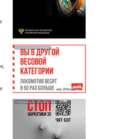
а
СОЦИАЛЬНАЯ РЕКЛАМА
к,
я
erid: 2VfnxwpP7Wx
16+
СОЦИАЛЬНАЯ РЕКЛАМА