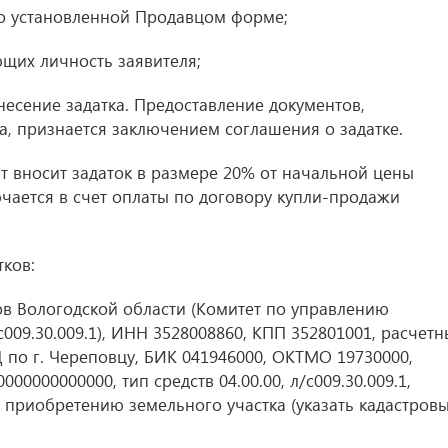
по установленной Продавцом форме;
щих личность заявителя;
сение задатка. Предоставление документов,
, признается заключением соглашения о задатке.
т вносит задаток в размере 20% от начальной цены
ючается в счет оплаты по договору купли-продажи
тков:
в Вологодской области (Комитет по управлению
009.30.009.1), ИНН 3528008860, КПП 352801001, расчет
 по г. Череповцу, БИК 041946000, ОКТМО 19730000,
00000000000, тип средств 04.00.00, л/с009.30.009.1,
о приобретению земельного участка (указать кадастров