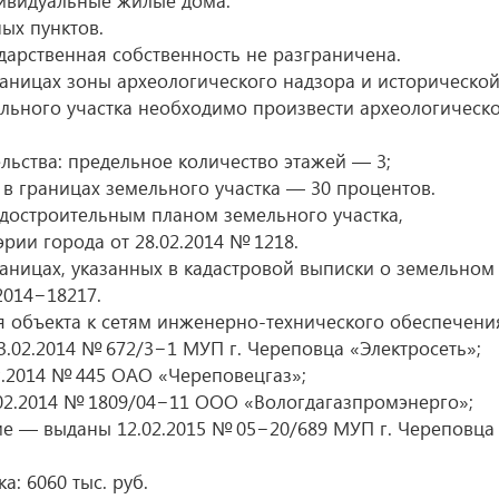
ивидуальные жилые дома.
ых пунктов.
дарственная собственность не разграничена.
аницах зоны археологического надзора и историческо
ельного участка необходимо произвести археологическ
ьства: предельное количество этажей — 3;
в границах земельного участка — 30 процентов.
достроительным планом земельного участка,
эрии города
от 28.02.2014
№ 1218.
раницах, указанных в кадастровой выписки о земельном
014−18217.
объекта к сетям инженерно-технического обеспечени
3.02.2014
№ 672/3−1 МУП г. Череповца «Электросеть»;
2.2014
№ 445 ОАО «Череповецгаз»;
02.2014
№ 1809/04−11 ООО «Вологдагазпромэнерго»;
ние — выданы
12.02.2015
№ 05−20/689 МУП г. Череповца
: 6060 тыс. руб.