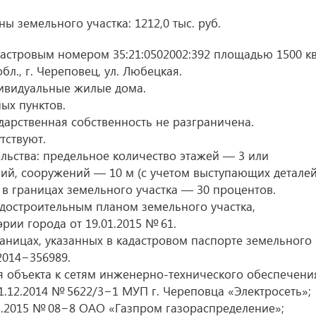
ы земельного участка: 1212,0 тыс. руб.
астровым номером 35:21:0502002:392 площадью 1500 кв
л., г. Череповец, ул. Любецкая.
ивидуальные жилые дома.
ых пунктов.
дарственная собственность не разграничена.
тствуют.
ьства: предельное количество этажей — 3 или
ний, сооружений — 10 м (с учетом выступающих деталей
в границах земельного участка — 30 процентов.
достроительным планом земельного участка,
эрии города
от 19.01.2015
№ 61.
раницах, указанных в кадастровом паспорте земельного
014−356989.
объекта к сетям инженерно-технического обеспечени
1.12.2014
№ 5622/3−1 МУП г. Череповца «Электросеть»;
1.2015
№ 08−8 ОАО «Газпром газораспределение»;