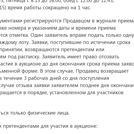
45, пятница с 8.15 до 16.00, обед с 12.00 до 12.45,
15) время работы сокращено на 1 час.
кументами регистрируются Продавцом в журнале прием
вке номера и указанием даты и времени приема
ется отметка. Один заявитель вправе подать только одну
каждому лоту. Заявки, поступившие по истечении срока
в принятии, возвращаются претендентам или
м под расписку. Заявитель имеет право отозвать
астие в аукционе до дня окончания срока приема заяво
ьменной форме. В этом случае, Продавец возвращает
в течение 3 рабочих дней со дня поступления
случае отзыва заявки заявителем позднее дня окончани
ращается в порядке, установленном для участников
ться только физические лица.
 претендентами для участия в аукционе: