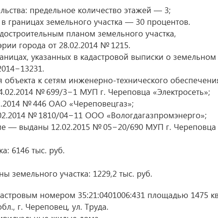
ьства: предельное количество этажей — 3;
в границах земельного участка — 30 процентов.
достроительным планом земельного участка,
эрии города
от 28.02.2014
№ 1215.
раницах, указанных в кадастровой выписки о земельном
014−13231.
объекта к сетям инженерно-технического обеспечени
4.02.2014
№ 699/3−1 МУП г. Череповца «Электросеть»;
2.2014
№ 446 ОАО «Череповецгаз»;
02.2014
№ 1810/04−11 ООО «Вологдагазпромэнерго»;
ние — выданы
12.02.2015
№ 05−20/690 МУП г. Череповца
: 6146 тыс. руб.
ы земельного участка: 1229,2 тыс. руб.
астровым номером 35:21:0401006:431 площадью 1475 кв
л., г. Череповец, ул. Труда.