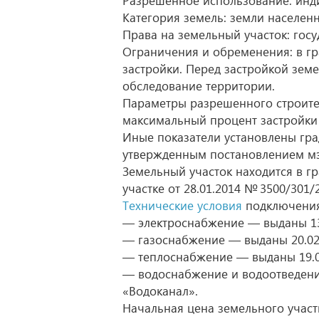
Разрешенное использование: инд
Категория земель: земли населенн
Права на земельный участок: госу
Ограничения и обременения: в гр
застройки. Перед застройкой зем
обследование территории.
Параметры разрешенного строител
максимальный процент застройки 
Иные показатели установлены гра
утвержденным постановлением м
Земельный участок находится в г
участке
от 28.01.2014
№ 3500/301/2
Технические условия
подключения 
— электроснабжение — выданы
1
— газоснабжение — выданы
20.0
— теплоснабжение — выданы
19.
— водоснабжение и водоотведе
«Водоканал».
Начальная цена земельного участка