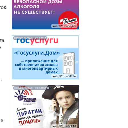
ток
erid: 2VfnxwpQ7xk
СОЦИАЛЬНАЯ РЕКЛАМА
та
о
erid: 2Vfnxw8dR7w
.
0+
СОЦИАЛЬНАЯ РЕКЛАМА
й
ое
erid: 2VfnxwGLFAR