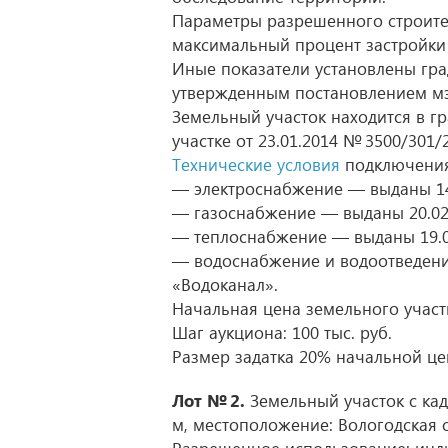
Параметры разрешенного строител
максимальный процент застройки 
Иные показатели установлены гра
утвержденным постановлением м
Земельный участок находится в г
участке
от 23.01.2014
№ 3500/301/2
Технические условия
подключения 
— электроснабжение — выданы
1
— газоснабжение — выданы
20.0
— теплоснабжение — выданы
19.
— водоснабжение и водоотведе
«Водоканал».
Начальная цена земельного участка
Шаг аукциона: 100 тыс. руб.
Размер задатка 20% начальной цен
Лот № 2.
Земельный участок с кад
м, местоположение: Вологодская об